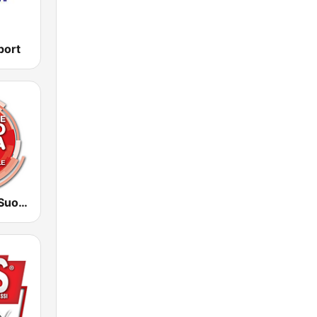
port
Dimensione Suono Roma