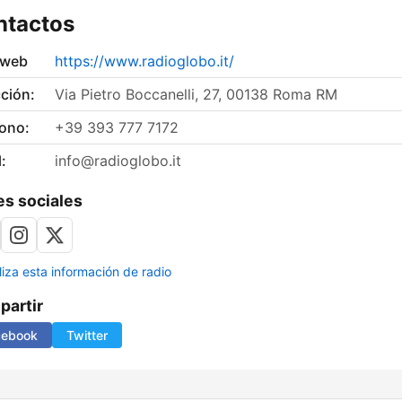
ntactos
 web
https://www.radioglobo.it/
ción:
Via Pietro Boccanelli, 27, 00138 Roma RM
fono:
+39 393 777 7172
:
info@radioglobo.it
s sociales
liza esta información de radio
artir
cebook
Twitter