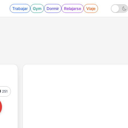
Trabajar
Gym
Dormir
Relajarse
Viaje
251