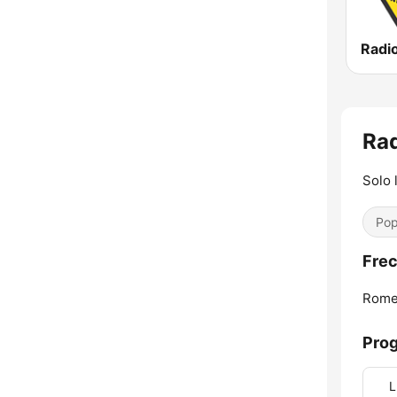
Radi
Rad
Solo 
Pop
Frec
Rome
Pro
L