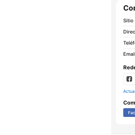
Co
Sitio
Direc
Telé
Email
Rede
Actua
Comp
Fa