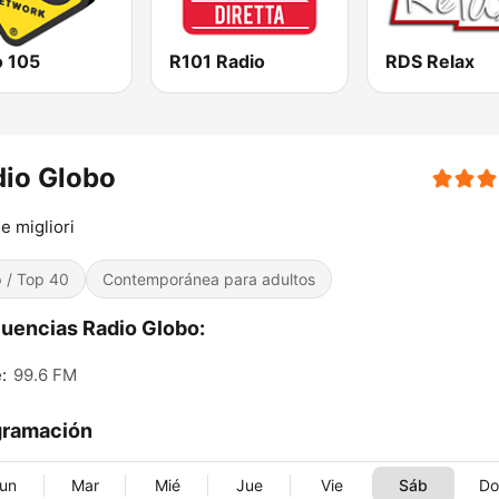
o 105
R101 Radio
RDS Relax
io Globo
le migliori
 / Top 40
Contemporánea para adultos
uencias Radio Globo:
:
99.6 FM
gramación
un
Mar
Mié
Jue
Vie
Sáb
D