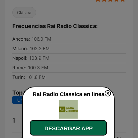
Clásica
Frecuencias Rai Radio Classica:
Ancona:
106.0 FM
Milano:
102.2 FM
Napoli:
103.9 FM
Rome:
100.3 FM
Turin:
101.8 FM
Top Canciones
Rai Radio Classica en línea
Últimos 7 días
Últimos 30 días
La fille aux yeux
1
Avant Veille
DESCARGAR APP