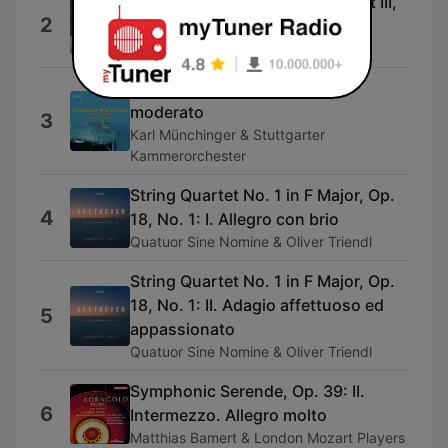
Coppélia (2009 - Remaster), Act III,
2
Divertissements: III. La Prière
Jean-Baptiste Mari
Serenade, Op. 12: III. Allegro
moderato
3
Karl Münchinger & Stuttgarter
Kammerorchester
String Quartet No. 1 in F Major, Op.
4
18, No. 1: I. Allegro con brio
Quatuor Sine Nomine & Oliver Triendl
String Quartet No. 1 in F Major, Op.
18, No. 1: II. Adagio affettuoso ed
5
appassionato
Quatuor Sine Nomine & Oliver Triendl
Symphonic Serende, Op. 39: II.
6
Intermezzo. Allegro molto
Matthias Bamert & London Mozart Players