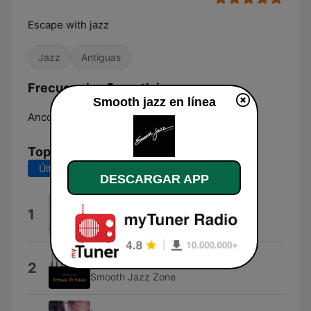
Escape with jazz
Jazz
Antiguas
Frecuencias Smooth jazz:
Smooth jazz en línea
Ancona:
Online
Top Canciones
Últimos 7 días
Últimos 30 días
DESCARGAR APP
Scozia
1
Gianluca Mosole
Jazz Radio
2
Smooth Jazz Zone