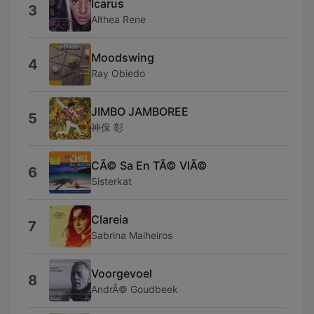
Icarus
3
Althea Rene
Moodswing
4
Ray Obiedo
JIMBO JAMBOREE
5
神保 彰
CÃ© Sa En TÃ© VlÃ©
6
Sisterkat
Clareia
7
Sabrina Malheiros
Voorgevoel
8
AndrÃ© Goudbeek