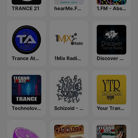
TRANCE 21
hearMe.FM Trance
1.FM - Absolute Trance
Trance Athena
1Mix Radio - Trance
Discover Trance Radio
Technolovers - TRANCE
Schizoid - Psychedelic Trance
Your Trance Radio