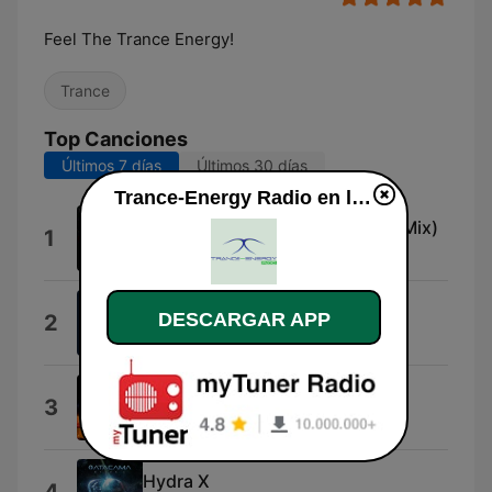
Feel The Trance Energy!
Trance
Top Canciones
Últimos 7 días
Últimos 30 días
Trance-Energy Radio en línea
A New World Rising (Extended Mix)
1
Inoblivion
Find Your Harmony
DESCARGAR APP
2
Andrew Rayel
Duality (Vonyc Sessions 781)
3
Paul van Dyk
Hydra X