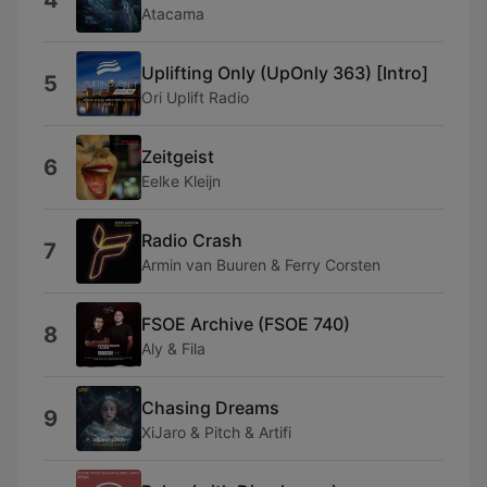
4
Atacama
Uplifting Only (UpOnly 363) [Intro]
5
Ori Uplift Radio
Zeitgeist
6
Eelke Kleijn
Radio Crash
7
Armin van Buuren & Ferry Corsten
FSOE Archive (FSOE 740)
8
Aly & Fila
Chasing Dreams
9
XiJaro & Pitch & Artifi