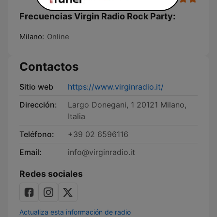
Frecuencias Virgin Radio Rock Party:
Milano:
Online
Contactos
Sitio web
https://www.virginradio.it/
Dirección:
Largo Donegani, 1 20121 Milano,
Italia
Teléfono:
+39 02 6596116
Email:
info@virginradio.it
Redes sociales
Actualiza esta información de radio