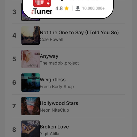
Right Now
3
Dan Darnell
Not the One to Say (I Told You So)
4
Cole Powell
Anyway
5
The.madpix.project
Weightless
6
Fresh Body Shop
Hollywood Stars
7
Neon NiteClub
Broken Love
8
Yigit Atilla