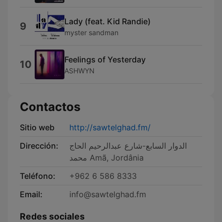
Lady (feat. Kid Randie)
9
myster sandman
Feelings of Yesterday
10
ASHWYN
Contactos
Sitio web
http://sawtelghad.fm/
Dirección:
الدوار السابع-شارع عبدالرحيم الحاج
محمد Amã, Jordânia
Teléfono:
+962 6 586 8333
Email:
info@sawtelghad.fm
Redes sociales