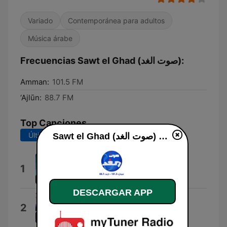
Variado
Contemporánea para adultos
Música árabe
Frecuencias Sawt el Ghad (صوت الغد):
Amman:
101.5 FM
‘Ajlūn:
88.7 FM
Top Canciones
Últimos 7 días
Últimos 30 días
Sawt el Ghad (صوت الغد) en línea
Freak
1
Samie Bower
DESCARGAR APP
Out of My Head (Radio Edit)
2
Tom Orlando