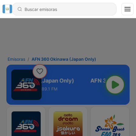
Emisoras
AFN 360 Okinawa (Japan Only)
 360 Okinawa (Japan Only)
89.1 FM