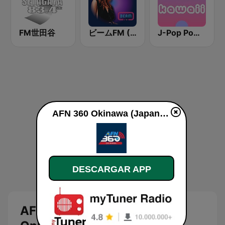
FM世田谷
ビームFM (Beam FM)
J-Pop Powerplay Kawaii
AFN 360 Okinawa (Japan Only) en línea
DESCARGAR APP
AFN 360 Okinawa (Japan