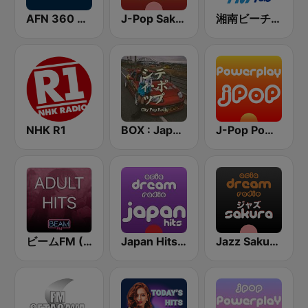
AFN 360 Tokyo (Japan Only)
J-Pop Sakura 懐かしい
湘南ビーチFM (Shonan Beach FM)
NHK R1
BOX : Japan City Pop -日本のシティポップ
J-Pop Powerplay
ビームFM (Beam FM) - Adult Hits
Japan Hits - Asia DREAM Radio
Jazz Sakura - asia DREAM radio