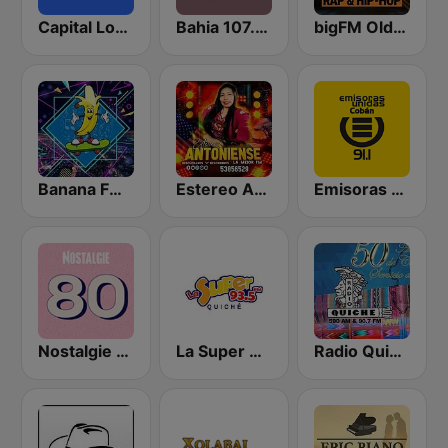
Capital London
Bahia 107.9 FM
bigFM Oldschool Rap & Hip-Hop
Banana FM 92.7
Estereo Antoniense
Emisoras unidas Cobán 91.1 FM
Nostalgie 80
La Super Quiché
Radio Quiche 90.7 FM