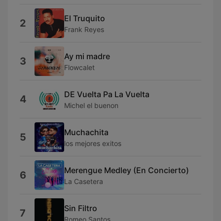
El Truquito
2
Frank Reyes
Ay mi madre
3
Flowcalet
DE Vuelta Pa La Vuelta
4
Michel el buenon
Muchachita
5
los mejores exitos
Merengue Medley (En Concierto)
6
La Casetera
Sin Filtro
7
Romeo Santos