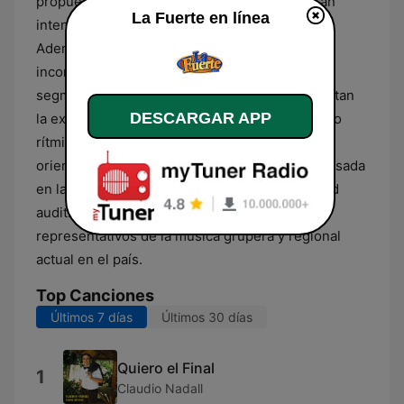
propuesta, alternando entre canciones de gran
La Fuerte en línea
intensidad y ritmos bailables como la cumbia.
Además de su enfoque musical, la estación
incorpora breves intervenciones de locución y
segmentos de interés general que complementan
DESCARGAR APP
la experiencia del oyente sin interrumpir el flujo
rítmico predominante. La programación está
orientada a ofrecer una compañía constante basada
en la cultura popular, asegurando una identidad
auditiva definida por los sonidos más
representativos de la música grupera y regional
actual en el país.
Top Canciones
Últimos 7 días
Últimos 30 días
Quiero el Final
1
Claudio Nadall