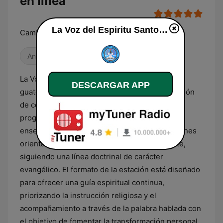
en línea
La Voz del Espiritu Santo Radio en línea
Cambia tu vida
Antiguas
Años 2000
La Voz del Espíritu Santo Radio es una emisora
DESCARGAR APP
guatemalteca dedicada íntegramente a la difusión
de contenido cristiano y espiritual. Su
programación se centra en la transmisión de
enseñanzas bíblicas, mensajes de fe y reflexiones
orientadas a la edificación personal del oyente,
siguiendo una línea doctrinal de carácter
evangélico. El formato de la estación está diseñado
para ofrecer una guía espiritual continua,
priorizando la instrucción religiosa y el
acompañamiento a través de la palabra hablada con
el objetivo de fomentar la transformación personal