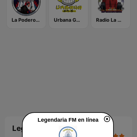
La Poderosa de Chichi
Urbana GT 89.5 FM
Radio La Masheñita
Legendaria FM en línea
Legendaria FM en línea