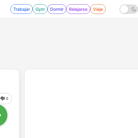
Trabajar
Gym
Dormir
Relajarse
Viaje
0