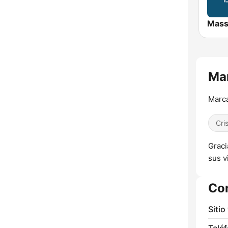
Mass
Mar
Marca
Cri
Graci
sus v
Co
Sitio