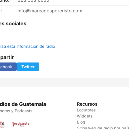
fono:
323 508 6060
:
info@marcadosporcristo.com
s sociales
liza esta información de radio
artir
cebook
Twitter
dios de Guatemala
Recursos
Locutores
soras y Podcasts
Widgets
Blog
Sitios web de radio por paí