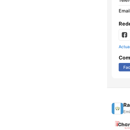
Telé
Email
Rede
Actua
Comp
Fa
Ra
Emi