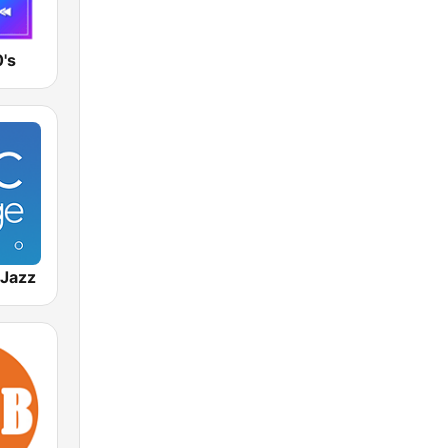
's
Jazz