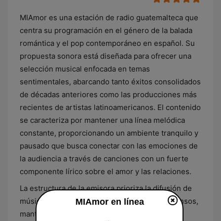
MIAmor es una estación de radio guatemalteca que
centra su programación en el género de la balada
romántica y el pop contemporáneo en español. Su
propuesta sonora está diseñada para ofrecer una
selección musical enfocada en temas
sentimentales, abarcando tanto éxitos consolidados
de décadas anteriores como las producciones más
recientes de artistas latinoamericanos. El contenido
se caracteriza por mantener una línea melódica
constante, proporcionando un ambiente tranquilo y
pausado que busca conectar con las emociones de
la audiencia a través de canciones con un fuerte
componente lírico sobre el amor y las relaciones.
La estructura de la emisora prioriza la difusión de
música sobre los segmentos de locución extensos,
MIAmor en línea
manteniendo un formato fluido que asegura la