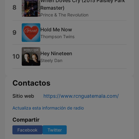
When Doves Cry (2015 Paisley Park
8
Remaster)
Prince & The Revolution
Hold Me Now
9
Thompson Twins
Hey Nineteen
10
Steely Dan
Contactos
Sitio web
https://www.rcnguatemala.com/
Actualiza esta información de radio
Compartir
Facebook
Twitter