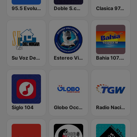
95.5 Evolución
Doble S.com
Clasica 97.9 FM Quetzaltenango
Su Voz Del Hogar
Estereo Vida Eterna
Bahia 107.9 FM
Siglo 104
Globo Occidente
Radio Nacional TGW 107.3 FM