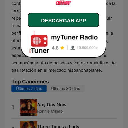
continuidad de las piezas musicales durante toda la
jornada. Aunque su núcleo principal es el
repertorio en castellano, la estación puede incluir
DESCARGAR APP
temas de pop internacional que se ajusten a su
perfil auditivo suave y melódico. Como parte de la
oferta radiofónica del grupo RCN en Guatemala,
esta señal se posiciona como un espacio
especializado para los oyentes que prefieren el
acompañamiento de baladas y éxitos románticos de
alta rotación en el mercado hispanohablante.
Top Canciones
Últimos 7 días
Últimos 30 días
Any Day Now
1
Ronnie Milsap
Three Times a Lady