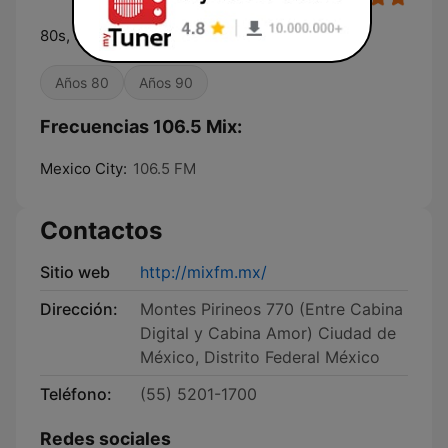
80s, 90s y más
Años 80
Años 90
Frecuencias 106.5 Mix:
Mexico City:
106.5 FM
Contactos
Sitio web
http://mixfm.mx/
Dirección:
Montes Pirineos 770 (Entre Cabina
Digital y Cabina Amor) Ciudad de
México, Distrito Federal México
Teléfono:
(55) 5201-1700
Redes sociales