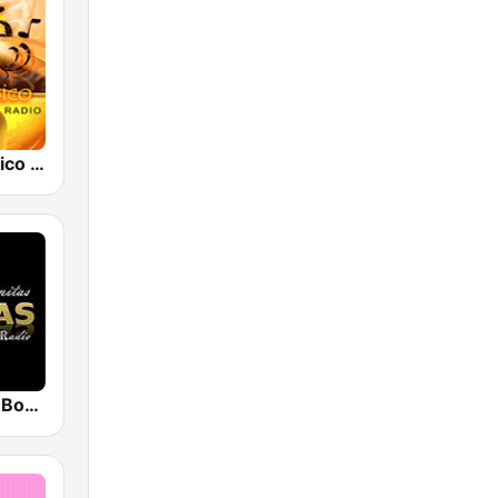
Café Romántico Radio
Viejitas Pero Bonitas Radio