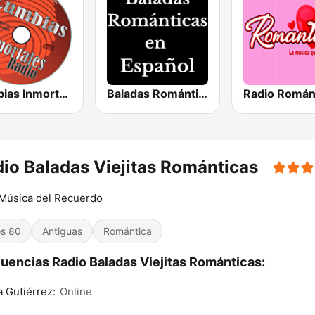
Cumbias Inmortales Radio
Baladas Románticas en Español
io Baladas Viejitas Románticas
Música del Recuerdo
s 80
Antiguas
Romántica
uencias Radio Baladas Viejitas Románticas:
a Gutiérrez:
Online