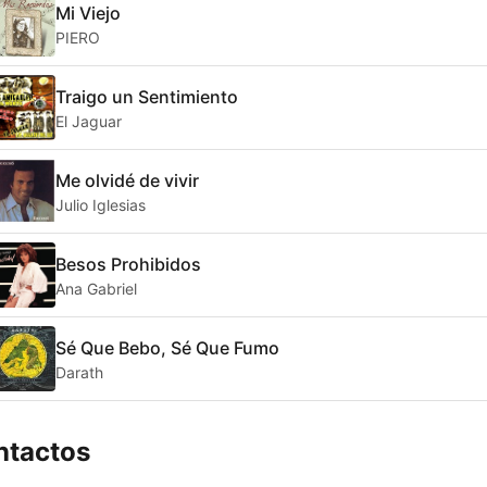
Mi Viejo
PIERO
Traigo un Sentimiento
El Jaguar
Me olvidé de vivir
Julio Iglesias
Besos Prohibidos
Ana Gabriel
Sé Que Bebo, Sé Que Fumo
Darath
ntactos