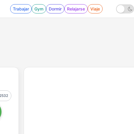
Trabajar
Gym
Dormir
Relajarse
Viaje
2532