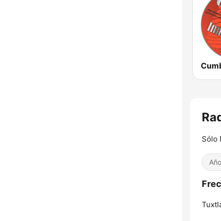
Rad
Sólo 
Año
Frec
Tuxtl