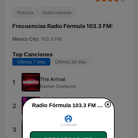
Noticias
Radio hablada
Frecuencias Radio Fórmula 103.3 FM:
Mexico City:
103.3 FM
Top Canciones
Últimos 7 días
Últimos 30 días
The Arrival
1
Bastien Deshayes
Good Fellas
2
Radio Fórmula 103.3 FM en línea
Annie Lux
Maldición
3
Lucho Libertad