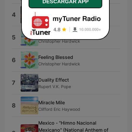
DESCARGAR APP
Chase
4
Igor Khainskyi
Exciting Adventures
5
Christopher Hardwick
Feeling Blessed
6
Christopher Hardwick
Duality Effect
7
Rupert V.K. Pope
Miracle Mile
8
Clifford Eric Haywood
Mexico - "Himno Nacional
Mexicano" (National Anthem of