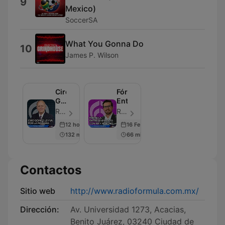
9
Mexico)
SoccerSA
What You Gonna Do
10
James P. Wilson
Ciro
Fórmula
Gómez
Entretenimiento
Leyva
Radio Fórmula - Episodio 2698
Radio Fórmula - Episodio 27
por
12 hours ago
16 Feb 2024
la
132 min
66 min
Mañana
Contactos
Sitio web
http://www.radioformula.com.mx/
Dirección:
Av. Universidad 1273, Acacias,
Benito Juárez, 03240 Ciudad de