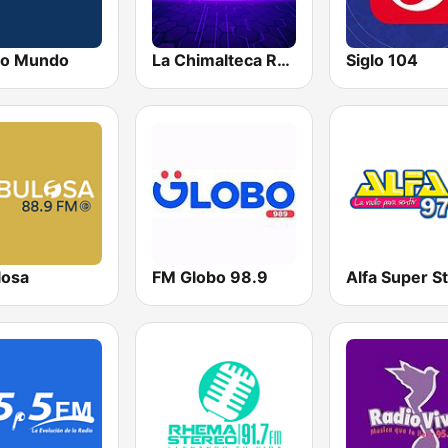
o Mundo
La Chimalteca Radio
Siglo 104
losa
FM Globo 98.9
Alfa Super S