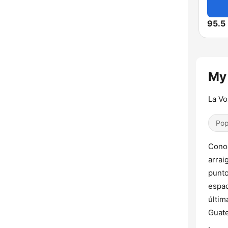
95.5
My 
La Vo
Pop
Conoc
arrai
punto
espac
últim
Guat