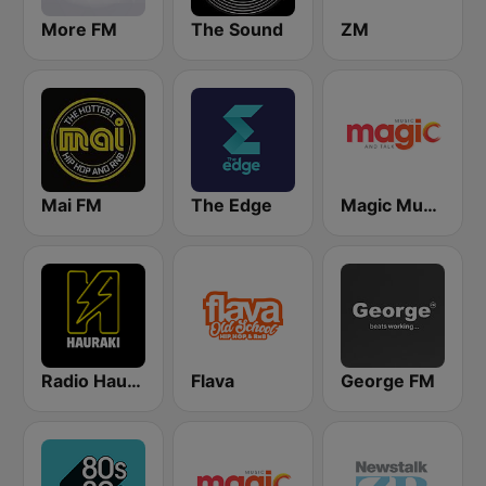
More FM
The Sound
ZM
Mai FM
The Edge
Magic Music
Radio Hauraki
Flava
George FM