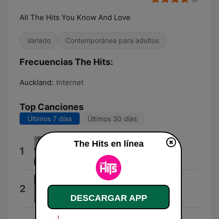
All The Hits You Know And Love
Variado
Contemporánea para adultos
Frecuencias The Hits:
Auckland:
Internet
Top Canciones
Últimos 7 días
Últimos 30 días
The Hits en línea
Rein Me In
1
Sam Fender
I Knew You Were Trouble.
2
Taylor Swift
DESCARGAR APP