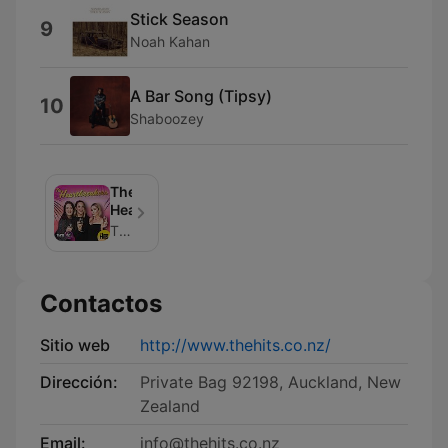
Stick Season
9
Noah Kahan
A Bar Song (Tipsy)
10
Shaboozey
The
Heartbreakers
The Hits
Contactos
Sitio web
http://www.thehits.co.nz/
Dirección:
Private Bag 92198, Auckland, New
Zealand
Email:
info@thehits.co.nz