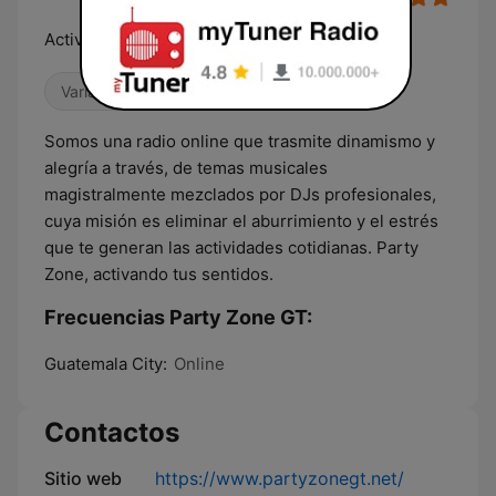
Activando tus sentidos
Variado
Salsa
Somos una radio online que trasmite dinamismo y
alegría a través, de temas musicales
magistralmente mezclados por DJs profesionales,
cuya misión es eliminar el aburrimiento y el estrés
que te generan las actividades cotidianas. Party
Zone, activando tus sentidos.
Frecuencias Party Zone GT:
Guatemala City:
Online
Contactos
Sitio web
https://www.partyzonegt.net/