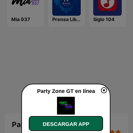
Mia 937
Prensa Libre Radio
Siglo 104
Party Zone GT en línea
Party Zone GT en línea
DESCARGAR APP