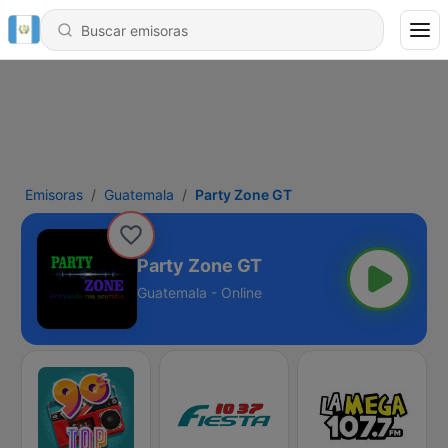
Emisoras
Guatemala
Party Zone GT
Party Zone GT
Guatemala - Online