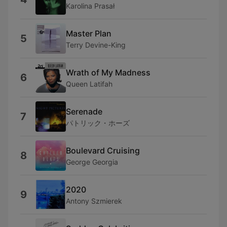
Karolina Prasał
Master Plan
5
Terry Devine-King
Wrath of My Madness
6
Queen Latifah
Serenade
7
パトリック・ホーズ
Boulevard Cruising
8
George Georgia
2020
9
Antony Szmierek