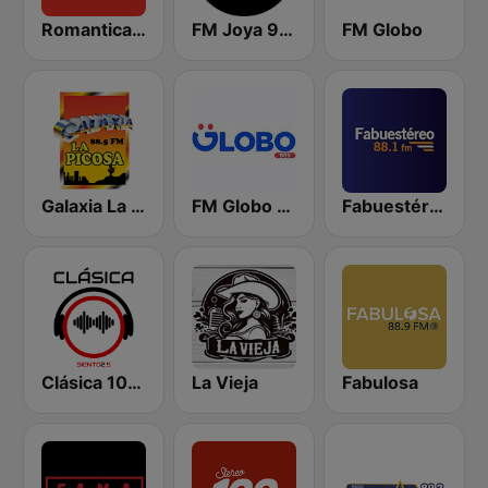
Romantica 105.3 FM
FM Joya 92.9
FM Globo
Galaxia La Picosa
FM Globo 98.9
Fabuestéreo 88.1 FM
Clásica 102.5
La Vieja
Fabulosa