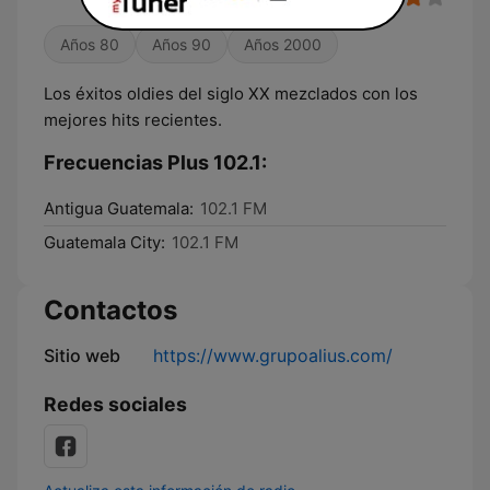
Años 80
Años 90
Años 2000
Los éxitos oldies del siglo XX mezclados con los
mejores hits recientes.
Frecuencias Plus 102.1:
Antigua Guatemala:
102.1 FM
Guatemala City:
102.1 FM
Contactos
Sitio web
https://www.grupoalius.com/
Redes sociales