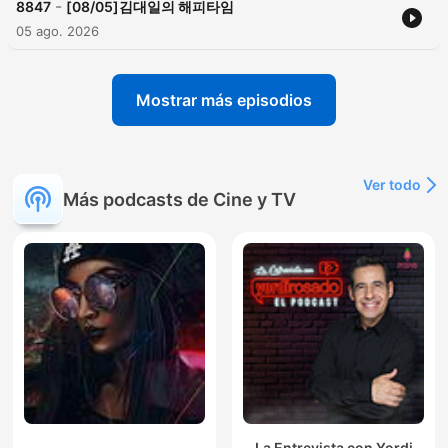
-
8847
[08/05]김대일의 해피타임
05 ago. 2026
Mostrar más episodios
Ver todo
Más podcasts de Cine y TV
La Entrevista con Yordi