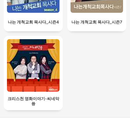
나는 개척교회 목사다_시즌4
나는 개척교회 목사다_시즌7
크리스천 영화이야기-씨네악
쑝