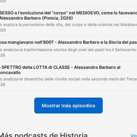
2026
La guerra come strumento di negoziazione e il
00:15:31
concetto di tregua
l SESSO e l'evoluzione del "corpo" nel MEDIOEVO, come lo facevan
 Alessandro Barbero (Pistoia, 2026)
L'evoluzione del combattente: dalla massa alla
00:21:50
cavalleria
2026
La guerra come gioco d'azzardo e profitto
00:29:40
osa mangiavano nell'800? - Alessandro Barbero e la Storia dei pas
Guerre di invasione e la rivoluzione degli arcier
00:35:44
026
Le atrocità della guerra e il codice cavalleresc
00:42:46
 SPETTRO della LOTTA di CLASSE - Alessandro Barbero al
eoncavallo
La tecnica e il peso della cavalleria
00:47:40
026
L'economia della guerra e l'ascesa dei mercena
00:51:52
Il realismo del coraggio e delle cronache
Mostrar más episodios
00:57:01
medievali
az clic en un capítulo para ir directamente a ese momento
acados
Más podcasts de Historia
Ve