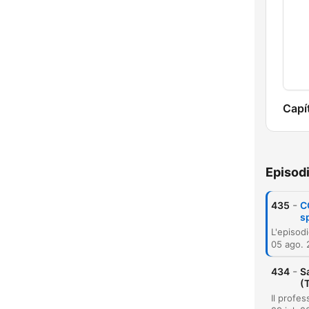
Capí
Episod
-
435
C
s
05 ago.
-
434
S
(