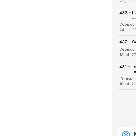
29 jul. 
-
433
I
-
24 jul. 
-
432
C
18 jul. 2
-
431
Lo
L
10 jul. 2
H
Dest