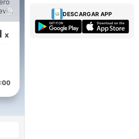
ero
evi,
DESCARGAR APP
ast
1
x
gli
nso
e e/o
:00
nte
ini