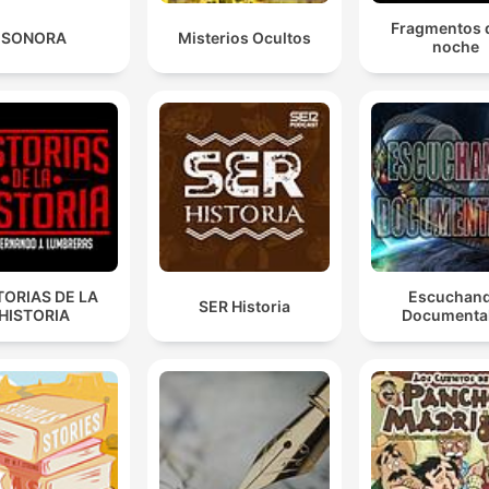
d'azzardo, perché se mi va bene, in guerra catturo u
Fragmentos d
ricco e poi gli faccio pagare il riscatto, mi sistemo pe
SONORA
Misterios Ocultos
noche
tutta la vita.
00:31:54 · L'autore evidenzia come la guerra potesse
rappresentare una scommessa finanziaria estremamente
redditizia per l'aristocrazia.
Già nel Medioevo ridiventa vero quello che è stato v
in tutte le altre epoche, cioè che il denaro è il nerbo
della guerra.
00:51:52 · Questa frase sottolinea come la capacità finanziari
TORIAS DE LA
Escuchan
SER Historia
HISTORIA
Documenta
fosse fondamentale per sostenere i conflitti e pagare i soldati.
Il cavaliere senza macchia e senza paura è
un'invenzione moderna, è un'invenzione del tardo
rinascimento.
00:58:23 · L'autore smentisce il mito romantico del cavaliere