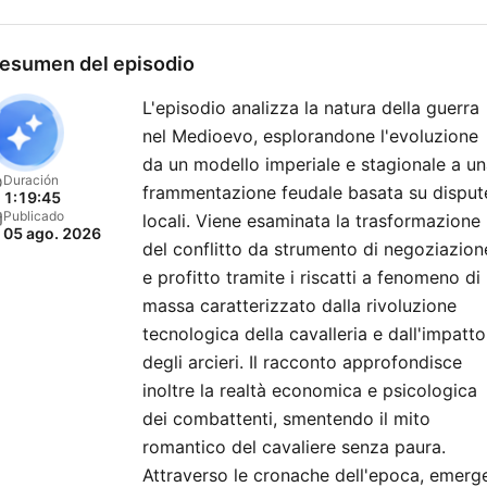
differire in caso di titoli orig
troppo lunghi o estratti brev
esumen del episodio
Per qualsiasi dubbio o
L'episodio analizza la natura della guerra
problema contattateci PER
nel Medioevo, esplorandone l'evoluzione
FAVORE prima alla nostra ma
da un modello imperiale e stagionale a u
vassallidibarbero[@]gmail
Duración
frammentazione feudale basata su disput
1:19:45
Publicado
locali. Viene esaminata la trasformazione
05 ago. 2026
del conflitto da strumento di negoziazion
e profitto tramite i riscatti a fenomeno di
massa caratterizzato dalla rivoluzione
tecnologica della cavalleria e dall'impatto
degli arcieri. Il racconto approfondisce
inoltre la realtà economica e psicologica
dei combattenti, smentendo il mito
romantico del cavaliere senza paura.
Attraverso le cronache dell'epoca, emerg