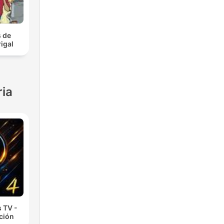
e e
 de
igal
ria
 TV -
cción