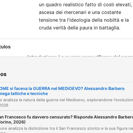
un quadro realistico fatto di costi elevati,
ascesa dei mercenari e una costante
tensione tra l'ideologia della nobiltà e la
cruda verità della paura in battaglia.
tulos
Introduzione: La guerra come riflesso del pass
00:00:00
e del presente
La stagionalità e la normalità della guerra
ios
00:02:06
medievale
OME si faceva la GUERRA nel MEDIOEVO? Alessandro Barbero
L'impero di Carlo Magno e la guerra come dov
piega tattiche e tecniche
00:05:52
sovrano
 2026
La frammentazione feudale e l'ascro dei castell
00:08:47
an Francesco fu davvero censurato? Risponde Alessandro Barber
La guerra feudale come risoluzione di
Torino, 2026)
00:12:39
controversie locali