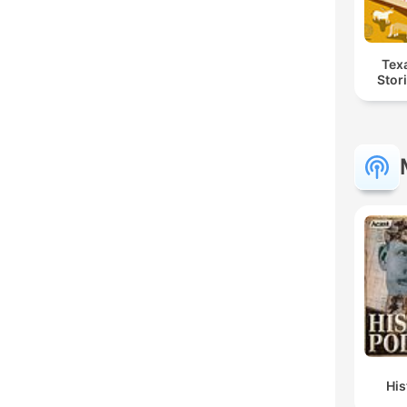
Tex
Stor
Hi