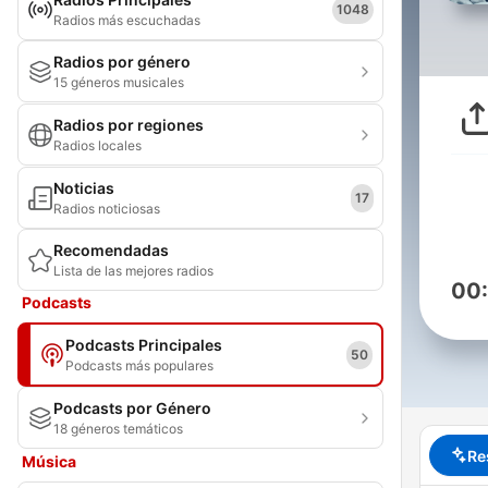
1048
Radios más escuchadas
Radios por género
15 géneros musicales
Radios por regiones
Radios locales
Noticias
17
Radios noticiosas
Recomendadas
Lista de las mejores radios
00
Podcasts
Podcasts Principales
50
Podcasts más populares
Podcasts por Género
18 géneros temáticos
Re
Música