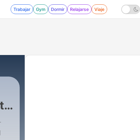
Trabajar
Gym
Dormir
Relajarse
Viaje
t -
35 - COME si faceva la GUERRA nel MEDIOEVO?
l