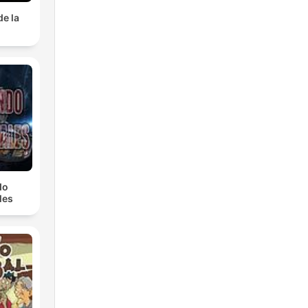
no
e la
r
ero
a
do
les