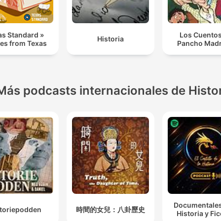
perfetto, sottolineando che la paura era una componente real
accettata della guerra.
as Standard »
Los Cuentos
Historia
ies from Texas
Pancho Madr
Más podcasts internacionales de Histo
Documentales
storiepodden
時間的女兒：八卦歷史
Historia y Fi