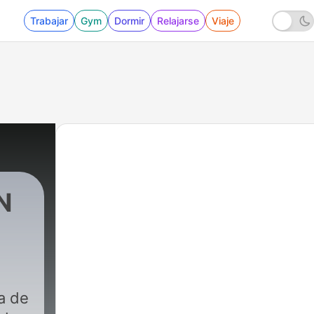
Trabajar
Gym
Dormir
Relajarse
Viaje
N
na de