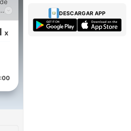
 de
DESCARGAR APP
nta
a
1
x
 nos
de
s,
:00
ica
 O
n
adio