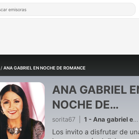
ANA GABRIEL EN NOCHE DE ROMANCE
ANA GABRIEL E
NOCHE DE
ROMANCE
sorita67
|
1 - Ana gabriel en noche de romance
Los invito a disfrutar de u