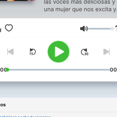
las voces más deliciosas y
una mujer que nos excita y
deleita nuestra alma, alime
nuestro amor y nos ayuda 
Volumen
combatir las emociones
negativas que generan un
fracaso y las positivas que
dan aliento para vivir uno 
los sentimientos más bello
puros y que nos sensibiliza
:00
00
como el amor. Puedes disfrutar
de este programa y de mús
romántica en
Soritaradio1.blogspot.com
ios
descarga nuestra aplicació
Soritaradio Somos SoritaR