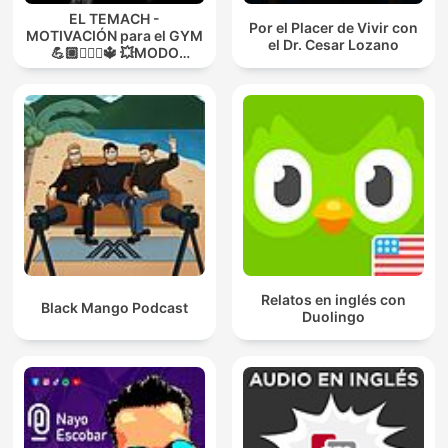
EL TEMACH -
Por el Placer de Vivir con
MOTIVACIÓN para el GYM
el Dr. Cesar Lozano
💪🏼🏋🏻‍♀🔱 💥MODO
GUERRA💥
Relatos en inglés con
Black Mango Podcast
Duolingo