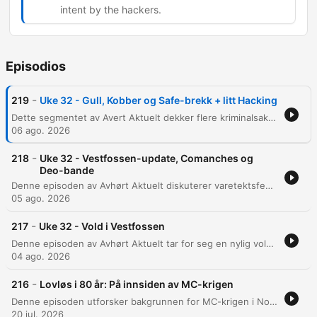
intent by the hackers.
Episodios
-
219
Uke 32 - Gull, Kobber og Safe-brekk + litt Hacking
Dette segmentet av Avert Aktuelt dekker flere kriminalsaker, inkludert et gullsmedran i Norge med spor etter rumenske sko, kobbertyveri i Nannestad, og et innbrudd i en luksusvilla i Sverige. Programlederne diskuterer også betydningen av innsiderinformasjon ved tyverier og avslutter med et datainnbrudd hos Ride, hvor uvedkommende har fått tilgang til personopplysninger.
06 ago. 2026
-
218
Uke 32 - Vestfossen-update, Comanches og
Deo-bande
Denne episoden av Avhørt Aktuelt diskuterer varetektsfengslingen av to menn etter en voldsepisode i Vestfossen, samt den historiske dommen mot Comanches-medlemmer basert på gjengforbudsloven. Programlederne utforsker også dynamikken i 1%-miljøet og utfordringene politiet har med å bevise organisert kriminalitet i motorsykkelklubber. Samtalen berører også ulike kriminalsaker, inkludert et nylig tyveri av deodoranter på en Coop-Prix i Bergen hvor politiet brukte drone. Videre diskuteres politiets bruk av moderne verktøy kontra tidligere tiders metoder, samt de økonomiske konsekvensene av dyrtid.
05 ago. 2026
-
217
Uke 32 - Vold i Vestfossen
Denne episoden av Avhørt Aktuelt tar for seg en nylig voldshendelse i Vestfossen-miljøet involverende personene Habib og Rino. Programlederne diskuterer en video som viser en konfrontasjon på en parkeringsplass, der det rapporteres om knivstikking, fysiske skader og påfølgende drapstrusler mot fornærmedes familie. Videre diskuteres trusler knyttet til kriminelle miljøer, spesielt bruken av navnet Fokstrått i trusselmeldinger. Episoden belyser den eskalerende volden i Vestfossen og bekymringen for sikkerheten i lokalsamfunnet etter nylige hendelser.
04 ago. 2026
-
216
Lovløs i 80 år: På innsiden av MC-krigen
Denne episoden utforsker bakgrunnen for MC-krigen i Norden og de interne strukturene i motorsykkelgjenger. Gjennom et intervju med den pensjonerte politimannen Jon Malden får vi innsikt i hvordan miljøene er organisert, hvem medlemmene ofte er, og utfordringene med å skille mellom kriminelle handlinger og livsstil. Videre belyses utviklingen fra de tidlige motorsykkelklubbene til den voldelige konflikten mellom Hells Angels og Bandidos, inkludert politiets forsøk på dialog fremfor konfrontasjon. Episoden diskuterer også skiftet fra tradisjonelle MC-gjenger til moderne ungdomsgjenger som Satudarah, og de bekymringsfulle trendene med rekruttering av barn i kriminelle miljøer.
20 jul. 2026