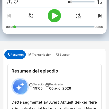
1
x
Volumen
00:00
00:00
Resumen
Transcripción
Buscar
Resumen del episodio
Duración
Publicado
19:05
06 ago. 2026
Dette segmentet av Avert Aktuelt dekker flere
kriminalsaker, inkludert et gullsmedran i Norge