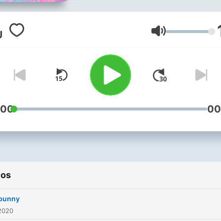
Volumen
:00
00
ios
bunny
2020