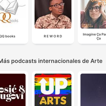
Imagine Ça Pa
QQ books
R E W O R D
Ça
Más podcasts internacionales de Arte