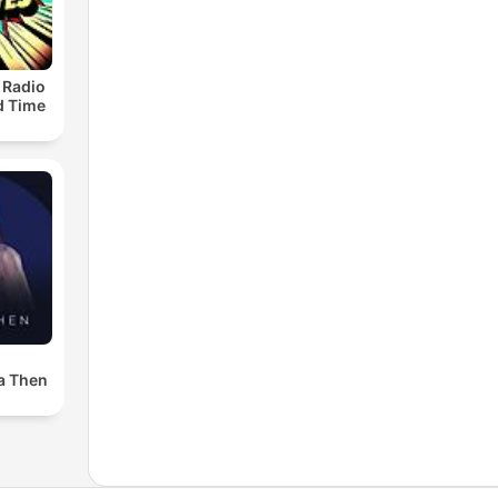
 Radio
ld Time
a Then