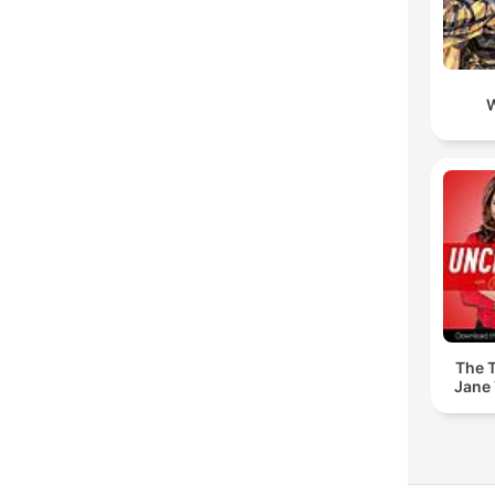
The T
Jane 