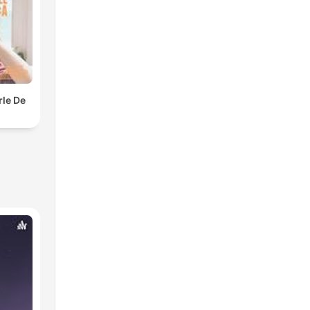
rle De