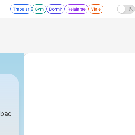
Trabajar
Gym
Dormir
Relajarse
Viaje
 bad