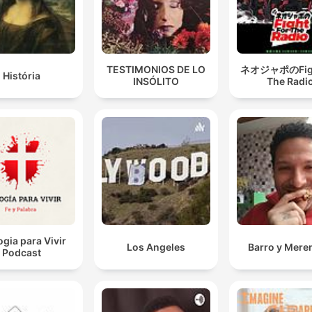
TESTIMONIOS DE LO
ネオジャポのFigh
História
INSÓLITO
The Radi
ogia para Vivir
Los Angeles
Barro y Mere
Podcast