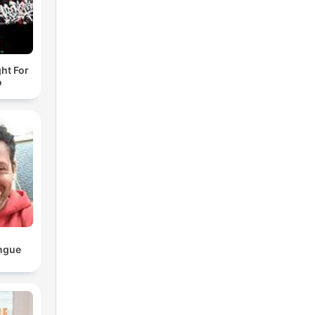
t For
o
ngue