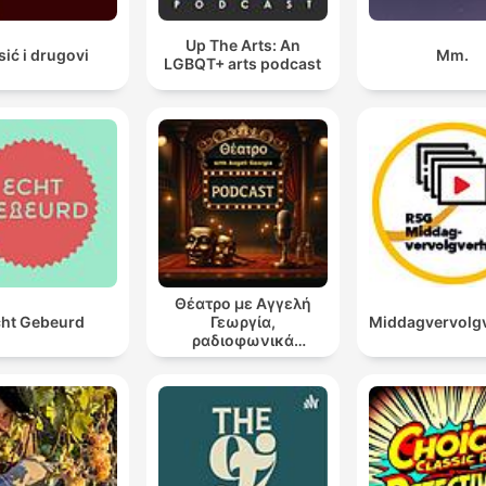
Up The Arts: An
sić i drugovi
Mm.
LGBQT+ arts podcast
Θέατρο με Αγγελή
ht Gebeurd
Γεωργία,
Middagvervolg
ραδιοφωνικά
θεατρικά έργα