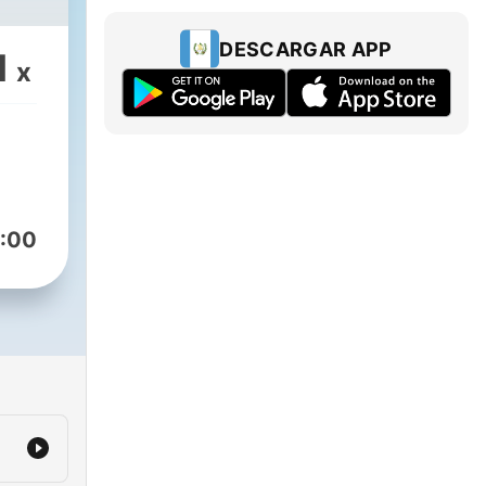
DESCARGAR APP
1
x
:00