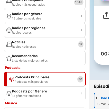
1049
Radios más escuchadas
Radios por género
15 géneros musicales
Radios por regiones
Radios locales
Noticias
17
Radios noticiosas
00
Recomendadas
Lista de las mejores radios
Podcasts
Podcasts Principales
50
Podcasts más populares
Episod
Podcasts por Género
18 géneros temáticos
-
1
Bad 
Música
03 mar. 