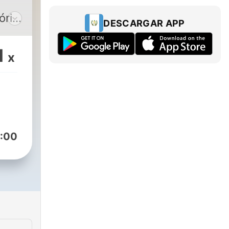
ória
DESCARGAR APP
é
1
x
ra
ates
com
o
seus
:00
s,
is
uas