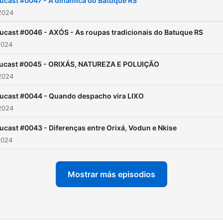
ucast #0047 - A dinâmica do Batuque RS
extensões.
2024
https://site.batuquers.com
ucast #0046 - AXÓS - As roupas tradicionais do Batuque RS
2024
ucast #0045 - ORIXÁS, NATUREZA E POLUIÇÃO
2024
ucast #0044 - Quando despacho vira LIXO
2024
ucast #0043 - Diferenças entre Orixá, Vodun e Nkise
2024
Mostrar más episodios