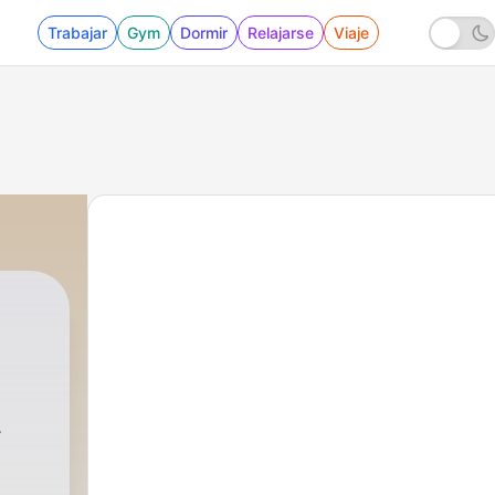
Trabajar
Gym
Dormir
Relajarse
Viaje
 Ibeji
|
79 - Batucast #0047 - A dinâmica do B