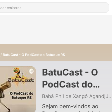
BatuCast - O PodCast do Batuque RS
BatuCast - O
PodCast do
Batuque RS
Babá Phil de Xangô Agandjú
Sejam bem-vindos ao