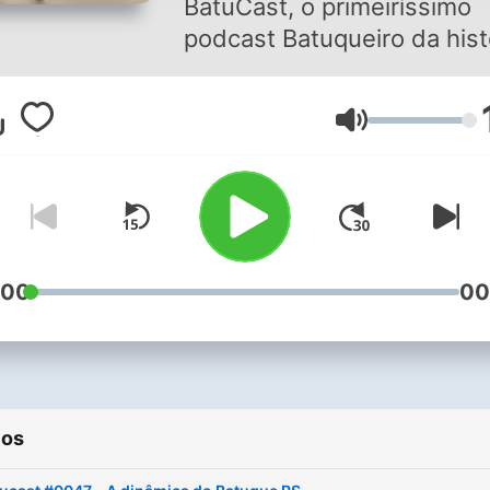
BatuCast, o primeiríssimo
podcast Batuqueiro da hist
da humanidade! Não, não 
exagero. O podcast do
Volumen
Batuque RS traz em primei
mão os mais diversos deb
do universo afro-gaúcho, 
um toque de humor e muit
requinte de sabedoria.
Acompanhe o Babá Phil e 
:00
00
convidados e navegue das
histórias mais interessante
relatos envolventes, as ma
variadas visões de uma
ios
mesma questão, tudo
ambientado no terreiro e s