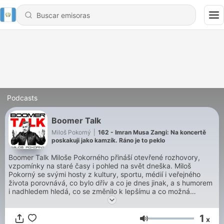
Podcasts
Boomer Talk
Miloš Pokorný
|
162 - Imran Musa Zangi: Na koncertě
poskakuji jako kamzík. Ráno je to peklo
Boomer Talk Miloše Pokorného přináší otevřené rozhovory,
vzpomínky na staré časy i pohled na svět dneška. Miloš
Pokorný se svými hosty z kultury, sportu, médií i veřejného
života porovnává, co bylo dřív a co je dnes jinak, a s humorem
i nadhledem hledá, co se změnilo k lepšímu a co možná
zbytečně ztratilo hodnotu. Podcast nabízí osobní příběhy,
zkušenosti i názory lidí, kteří už mají něco odžito a nebojí se
1
mluvit otevřeně. Boomer Talk zároveň ukazuje, že boomer
x
Volumen