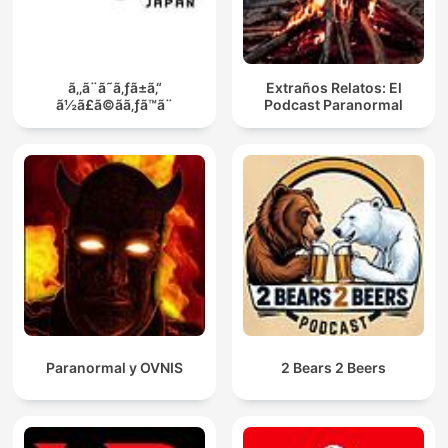
ã‚‚ã¨ã˜ã‚ƒã±ã‚“
Extraños Relatos: El
ã½ã£ã©ãã‚ƒã™ã¨
Podcast Paranormal
Paranormal y OVNIS
2 Bears 2 Beers