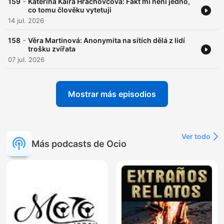
-
159
Kateřina Kaira Hrachovcová: Fakt mi není jedno,
co tomu člověku vytetuji
14 jul. 2026
-
158
Věra Martinová: Anonymita na sítích dělá z lidí
trošku zvířata
07 jul. 2026
Mostrar más episodios
Ver todo
Más podcasts de Ocio