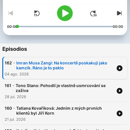
může být stále zvědavý, otevřený novým věcem a rozhodně
ne zahořklý. Vychází každé úterý v 10:00!
00:00
00:00
Episodios
-
162
Imran Musa Zangi: Na koncertě poskakuji jako
kamzík. Ráno je to peklo
04 ago. 2026
-
161
Tono Stano: Pohodlí je vlastně usmrcování se
zaživa
28 jul. 2026
-
160
Tatiana Kovaříková: Jedním z mých prvních
klientů byl Jiří Korn
21 jul. 2026