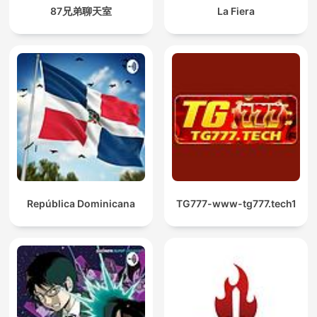
87兄弟聊天室
La Fiera
República Dominicana
TG777-www-tg777.tech1