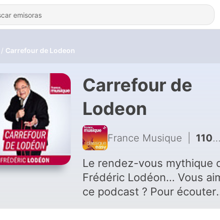
Carrefour de Lodeon
Carrefour de
Lodeon
France Musique
|
1106 - Vienne et Berlin - Carrefour de Lodéon - 8 novembre 2018
Le rendez-vous mythique 
Frédéric Lodéon... Vous aimez
ce podcast ? Pour écouter
tous les épisodes sans limi