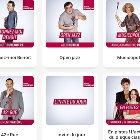
nez-moi Benoît
Open jazz
Musicopol
En pistes ! L'ac
42e Rue
L'invité du jour
du disque cla