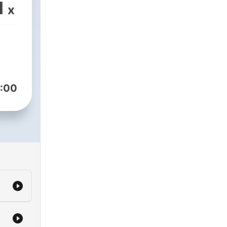
nce
.
1
x
:00