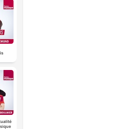
is
tualité
ssique