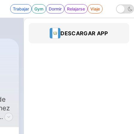
Trabajar
Gym
Dormir
Relajarse
Viaje
DESCARGAR APP
de
te,