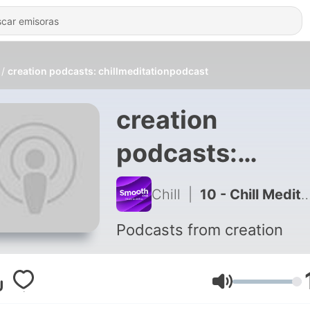
creation podcasts: chillmeditationpodcast
creation
podcasts:
chillmeditation
Chill
|
10 - Chill Meditation
Podcasts from creation
Volumen