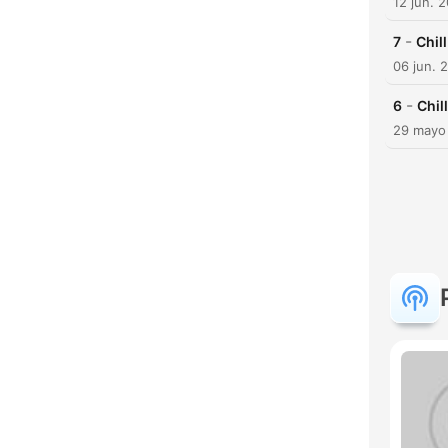
12 jun. 
-
7
Chil
06 jun. 
-
6
Chil
29 mayo