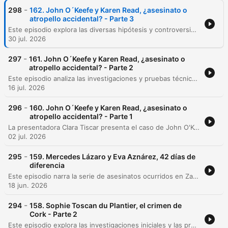
-
298
162. John O´Keefe y Karen Read, ¿asesinato o
atropello accidental? - Parte 3
Este episodio explora las diversas hipótesis y controversias en torno a la muerte de John O'Keefe, analizando desde posibles incidentes previos en la casa de los Albert hasta las irregularidades e inconsistencias detectadas en la investigación policial. Se examinan las sospechas de encubrimiento, la conducta inapropiada del investigador Michael Proctor y las pruebas técnicas que cuestionan tanto la versión oficial como las teorías de conspiración. Asimismo, se detallan las consecuencias legales tras los juicios de Karen Reed, incluyendo su condena por conducir bajo los efectos del alcohol, y el impacto de las demandas civiles presentadas por la familia de la víctima. El episodio concluye con un repaso por las repercusiones administrativas para los oficiales involucrados y el cierre de la temporada.
30 jul. 2026
-
297
161. John O´Keefe y Karen Read, ¿asesinato o
atropello accidental? - Parte 2
Este episodio analiza las investigaciones y pruebas técnicas en el caso de la muerte de John O'Keefe, examinando desde la temperatura de su teléfono hasta la conflictiva relación con Karen Reed. Se exploran evidencias de tensiones previas, mensajes comprometedores y hallazgos físicos en el vehículo de Karen. Asimismo, se detallan las inconsistencias en los testimonios de los implicados, como la familia Albert y Jennifer, analizando pruebas digitales y registros de salud. El episodio también aborda las irregularidades en la gestión de la escena del crimen por parte de la policía y las teorías sobre un posible encubrimiento.
16 jul. 2026
-
296
160. John O´Keefe y Karen Read, ¿asesinato o
atropello accidental? - Parte 1
La presentadora Clara Tiscar presenta el caso de John O'Keefe, un policía de Boston hallado muerto tras una tormenta de nieve. El episodio reconstruye la última noche del oficial y analiza las versiones contrapuestas sobre su llegada a la casa de los Albert junto a Karen Reed. A través del análisis de pruebas tecnológicas como geolocalización, Apple Health y movimientos del vehículo, se examinan las inconsistencias en las declaraciones de Karen Reed. La investigación detalla desde el hallazgo del cuerpo bajo la nieve hasta los hallazgos técnicos que llevaron a su segundo arresto por asesinato.
02 jul. 2026
-
295
159. Mercedes Lázaro y Eva Aznárez, 42 días de
diferencia
Este episodio narra la serie de asesinatos ocurridos en Zaragoza en 1992, comenzando con el caso de Mercedes Lázaro y la posterior aparición de Eva Aznárez. La investigación reveló patrones técnicos similares, como fracturas cervicales específicas, que apuntaban a un perpetrador con formación militar. Tras décadas de misterio, el rastro digital y las redes sociales permitieron localizar a Malcolm Harvey en Estados Unidos. Sin embargo, el hallazgo de su obituario confirmó que el principal sospechoso había fallecido, imposibilitando un juicio final tras 24 años del crimen.
18 jun. 2026
-
294
158. Sophie Toscan du Plantier, el crimen de
Cork - Parte 2
Este episodio explora las investigaciones iniciales y las profundas irregularidades en el caso de Sophie Buñol, centrándose en la figura de Ian Bailey. Se analizan las contradicciones en los testimonios, su comportamiento violento y las sospechas de manipulación policial por parte de la Garda, incluyendo la pérdida de pruebas clave. La investigación también aborda nuevos hallazgos de ADN que no coinciden con Bailey, el juicio in absentia en Francia y el destino final de los implicados y familiares, dejando abiertas interrogantes sobre la verdadera resolución del crimen.