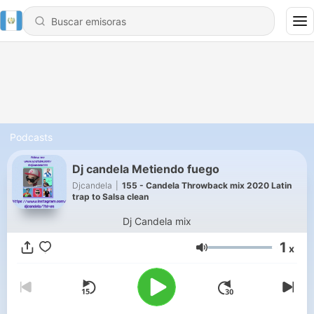
Podcasts
Dj candela Metiendo fuego
Djcandela
|
155 - Candela Throwback mix 2020 Latin
trap to Salsa clean
Dj Candela mix
1
x
Volumen