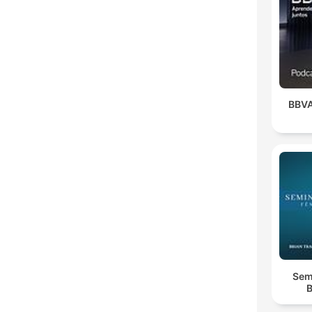
BBV
Semi
B