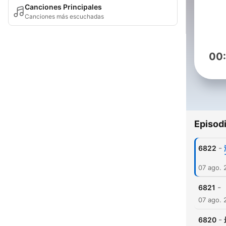
Canciones Principales
Canciones más escuchadas
00
Episod
-
6822
07 ago. 
-
6821
07 ago. 
-
6820