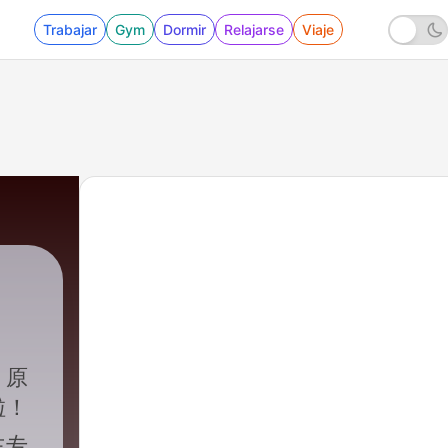
Trabajar
Gym
Dormir
Relajarse
Viaje
》原
啦！
主专