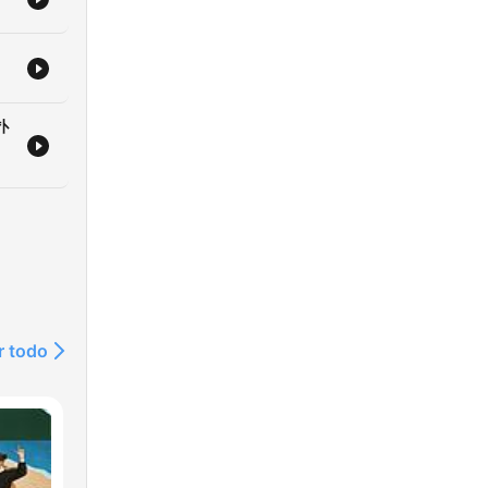
扑
r todo