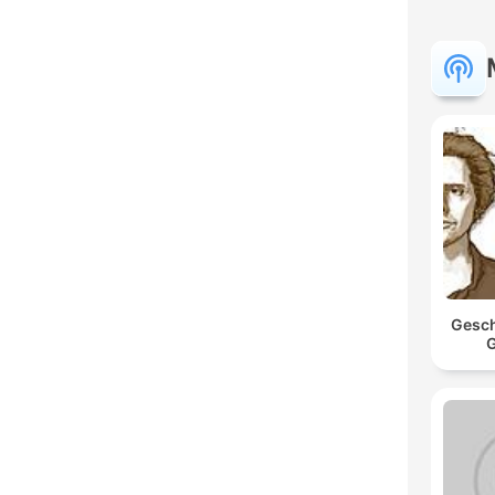
Gesch
G