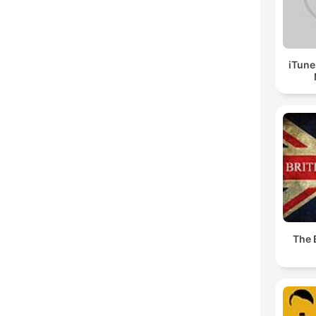
iTune
The 