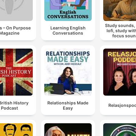
Study sounds,
s – On Purpose
Learning English
lofi, study wit
Magazine
Conversations
focus sou
British History
Relationships Made
Relasjonspo
Podcast
Easy