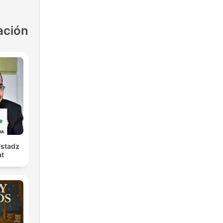
ación
Ustadz
at