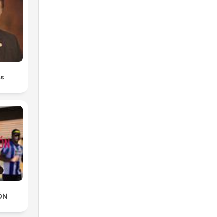
es
ÓN