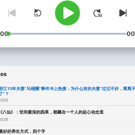
:00
00
ios
浙江10年夫妻“马桶圈”事件冲上热搜：为什么有的夫妻“过过不好，离离
了”？
2026
《八仙》：世间最深的因果，都藏在一个人的起心动念里
2026
最好的养生方式，四个字