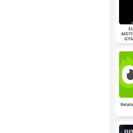
E
MOTIV
GYM 
MOD
Relato