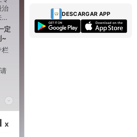
级治
DESCARGAR APP
来经
一
定
~
专栏
邀请
1
x