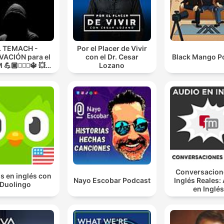
L TEMACH -
Por el Placer de Vivir
ACIÓN para el
con el Dr. Cesar
Black Mango P
💪🏼🏋🏻‍♀🔱 💥
Lozano
O GUERRA💥
Conversacion
s en inglés con
Nayo Escobar Podcast
Inglés Reales:
Duolingo
en Inglé