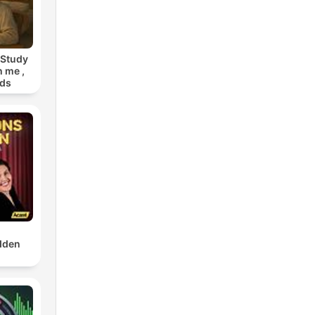
 Study
h me ,
nds
dden