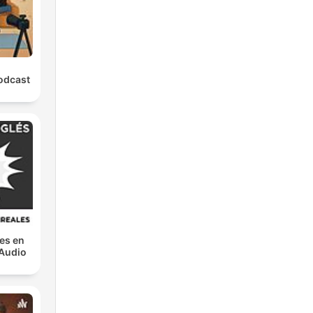
odcast
es en
 Audio
s