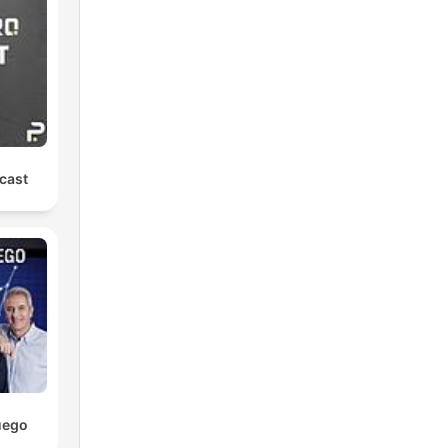
cast
uego