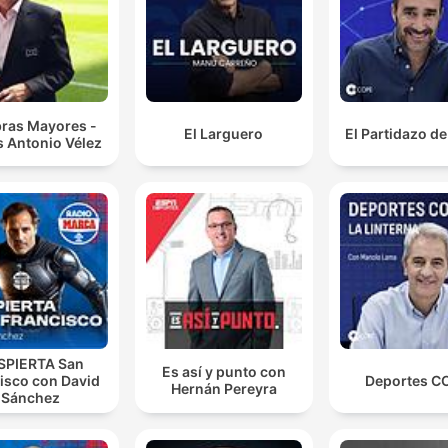
estamos a escrever o relatório, temos a escrever co
rigor e a verdade.
00:14:22 · O locutor enfatiza a necessidade de os árbitros se
precisos e honestos ao redigirem os seus relatórios de jogo.
bras Mayores -
El Larguero
El Partidazo d
s Antonio Vélez
parece cada vez mais que a FIFA é a Gianni Infantino
que a Gianni Infantino é a FIFA também.
00:17:25 · Uma crítica sobre o excesso de poder e a
centralização da gestão na figura do presidente da FIFA.
SPIERTA San
Es así y punto con
isco con David
Deportes C
Hernán Pereyra
Sánchez