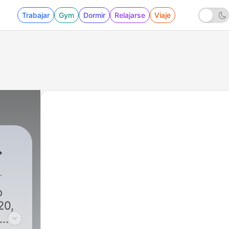
Trabajar
Gym
Dormir
Relajarse
Viaje
.
o
20,