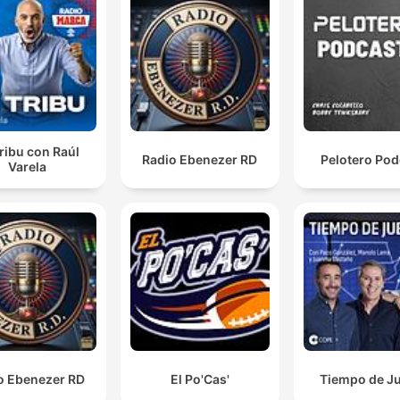
ribu con Raúl
Radio Ebenezer RD
Pelotero Pod
Varela
o Ebenezer RD
El Po'Cas'
Tiempo de J