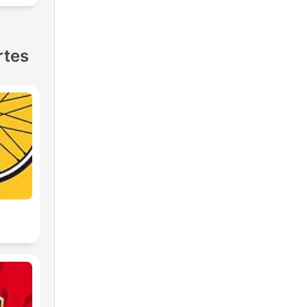
rtes
2