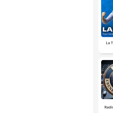
La T
Radi