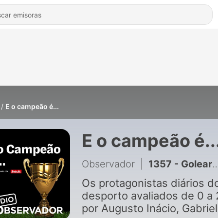
E o campeão é...
E o campeão é..
Observador
|
1357 - Golear escoceses na Luz é "canja" ou pura ilusão?
Os protagonistas diários d
desporto avaliados de 0 a 
por Augusto Inácio, Gabriel