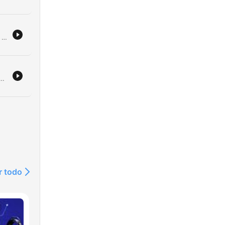
O debate analisa o cenário europeu do Benfica, os possíveis adversários na Liga Europa e a situação de mercado de jogadores como Sheldon Drew. São discutidas também as possibilidades de saída de Vítor Fraule do FC Porto para a Premier League e a transformação do plantel do Sporting. Os comentadores abordam ainda as mudanças no plantel do Sporting, a preocupação com o desempenho da arbitragem na nova época e atribuem notas a vários eventos desportivos. O episódio encerra com uma homenagem ao legado de Franco Baresi e uma reflexão sobre o impacto das redes sociais.
 críticas severas à organização do evento e às condições do relvado. O debate estende-se ao futuro de Diogo Costa e à necessidade de investimentos estruturais no futebol português. Além disso, discute-se a gestão de Infantino na FIFA e as polémicas financeiras da entidade, o possível mercado de transferências envolvendo Pedro Neto e a crise financeira que afeta clubes da Premier League.
e o
r todo
no