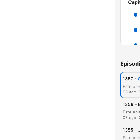
Capí
Episod
-
1357
G
06 ago.
-
1356
H
05 ago.
Dest
-
1355