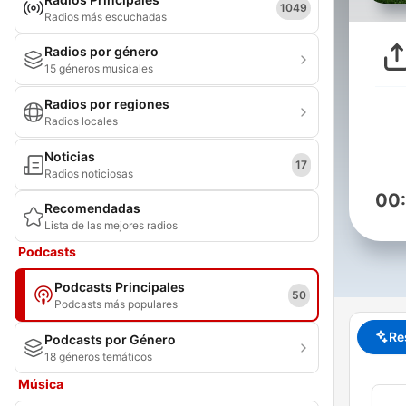
1049
Radios más escuchadas
Radios por género
15 géneros musicales
Radios por regiones
Radios locales
Noticias
17
Radios noticiosas
00
Recomendadas
Lista de las mejores radios
Podcasts
Podcasts Principales
50
Podcasts más populares
Re
Podcasts por Género
18 géneros temáticos
Música