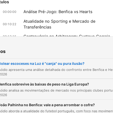
tulos
Análise Pré-Jogo: Benfica vs Hearts
00:00:00
Atualidade no Sporting e Mercado de
00:10:22
Transferências
Controvérsia na Arbitragem: Gustavo Correia
00:12:15
Controvérsias na Arbitragem e Rigor nos
00:13:18
ios
Relatórios
Volta a Portugal e Ciclismo
00:15:58
olear escoceses na Luz é "canja" ou pura ilusão?
Este episódio apresenta uma análise detalhada 
Política na FIFA
00:16:50
 2026
Mercado de Transferências e Futebol Europeu
00:17:51
Benfica sobrevive às baixas de peso na Liga Europa?
Este episódio analisa as movimentações de 
az clic en un capítulo para ir directamente a ese momento
 2026
acados
João Palhinha no Benfica: vale a pena arrombar o cofre?
O Benfica não indo à Champions é um enorme