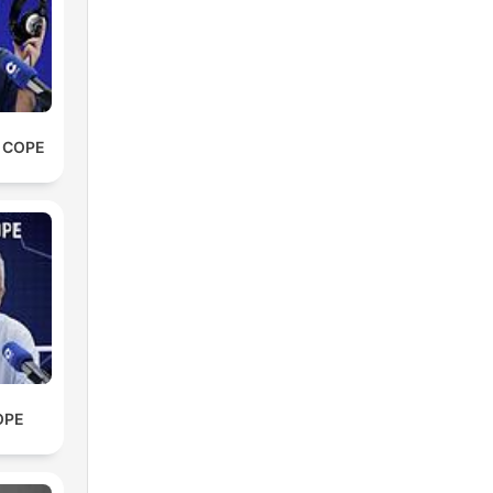
m
rem
e COPE
 e
OPE