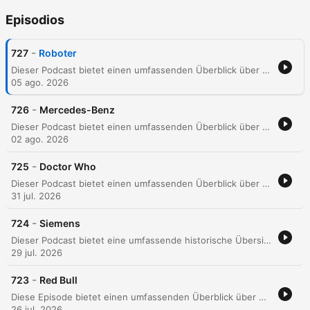
Episodios
-
727
Roboter
Dieser Podcast bietet einen umfassenden Überblick über die Geschichte, Definition und die vielfältigen Arten von Robotern. Die Reise reicht von antiken Mythen und frühen mechanischen Automaten bis hin zu modernen industriellen, modularen und kollaborativen Systemen. Zudem werden die technologischen Entwicklungen in Bereichen wie Logistik, Medizin und Forschung beleuchtet. Der Podcast thematisiert auch die gesellschaftlichen, ethischen und kulturellen Auswirkungen der Automatisierung sowie die historische Bedeutung der Robotik in der Literatur.
05 ago. 2026
-
726
Mercedes-Benz
Dieser Podcast bietet einen umfassenden Überblick über die Geschichte, Produktion und globale Präsenz von Mercedes-Benz. Er beleuchtet die historischen Wurzeln der Marke, die industrielle Entwicklung sowie die strategische Ausrichtung auf Elektromobilität und Motorsport. Zudem werden die Motorsportgeschichte, einschließlich der Erfolge in der Formel 1 und Formel E, die Entwicklung autonomer Fahrzeuge sowie die Rolle der Hochleistungsabteilung AMG und die Sponsoring-Aktivitäten des Unternehmens erläutert.
02 ago. 2026
-
725
Doctor Who
Dieser Podcast bietet einen umfassenden Überblick über die britische Science-Fiction-Serie Doctor Who. Er beleuchtet die Geschichte der Serie, zentrale Konzepte wie die TARDIS und die Regeneration sowie die Entwicklung der Charaktere und Begleiter. Zudem werden ikonische Feinde wie die Daleks und Cybermen, die musikalische Gestaltung sowie die globale Verbreitung und die Bedeutung der Serie in verschiedenen Medienformaten und der Popkultur detailliert behandelt.
31 jul. 2026
-
724
Siemens
Dieser Podcast bietet eine umfassende historische Übersicht über den deutschen Technologiekonzern Siemens. Die Episode beschreibt die Entwicklung von der Gründung als Telegrafenbauanstalt im Jahr 1847 über die Expansion in die Weltmärkte und die dunklen Kapitel während des Nationalsozialismus bis hin zur modernen Transformation. Zudem werden die strategische Entwicklung, technologische Innovationen in den Bereichen Kommunikation und Energietechnik sowie verschiedene Krisen beleuchtet. Themen wie die Umstrukturierung des Konzerns, Korruptionsskandale und geopolitische Herausforderungen prägen das Bild eines global agierenden Unternehmens im Wandel.
29 jul. 2026
-
723
Red Bull
Diese Episode bietet einen umfassenden Überblick über die Geschichte, die Produktion und das globale Geschäftsmodell von Red Bull. Von den Ursprüngen des thailändischen Krating Deng bis hin zur Etablierung als weltweit führendes Premium-Energy-Drink werden die Entwicklung der Rezepturen, die verschiedenen Produktvarianten wie Sugarfree, Zero und die Organics-Serie sowie die strategische Nutzung von Sponsoring im Extremsport und Fußball beleuchtet. Zudem werden wissenschaftliche Aspekte zur Wirkung von Koffein und Taurin auf die mentale und körperliche Leistungsfähigkeit sowie potenzielle gesundheitliche Risiken und rechtliche Herausforderungen thematisiert.
26 jul. 2026