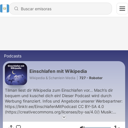
Podcasts
Einschlafen mit Wikipedia
Wikipedia & Schønlein Media
|
727 - Roboter
Tilman liest dir Wikipedia zum Einschlafen vor... Mach’s dir
bequem und kuschel dich ein! Dieser Podcast wird durch
Werbung finanziert. Infos und Angebote unserer Werbepartner:
https://linktr.ee/EinschlafenMitPodcast CC BY-SA 4.0
(https://creativecommons.org/licenses/by-sa/4.0/) Musik:
LAKEY INSPIRED - Better Days
https://soundcloud.com/lakeyinspired/better-days CC BY-SA
1