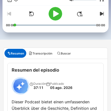
x
3.0 (https://creativecommons.org/licenses/by-sa/3.0/)
Volumen
00:00
00:00
Resumen
Transcripción
Buscar
Resumen del episodio
Duración
Publicado
37:11
05 ago. 2026
Dieser Podcast bietet einen umfassenden
Überblick über die Geschichte, Definition und