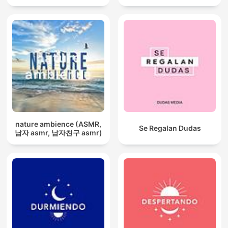
nature ambience (ASMR,
Se Regalan Dudas
남자 asmr, 남자친구 asmr)