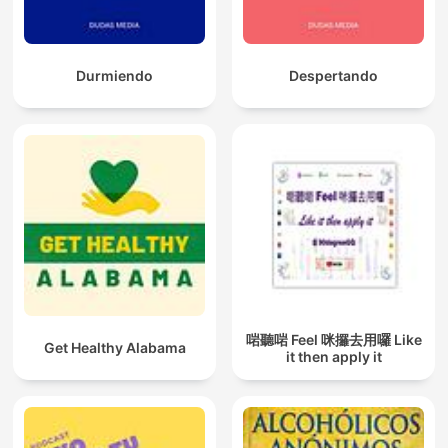
Durmiendo
Despertando
啱聽啱 Feel 咪攞去用囉 Like
Get Healthy Alabama
it then apply it