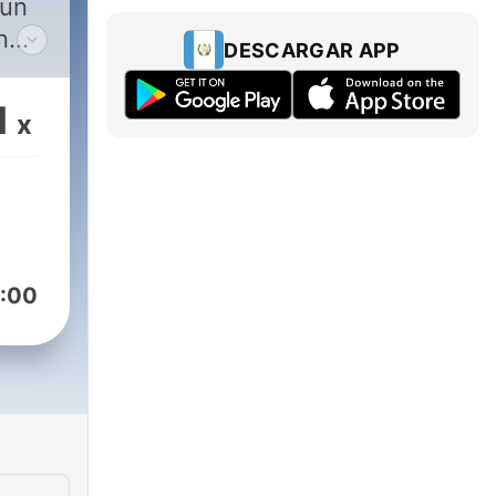
 un
n
DESCARGAR APP
ría
1
x
o de
 a
es.
:00