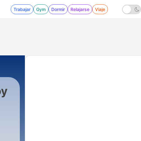
Trabajar
Gym
Dormir
Relajarse
Viaje
oy