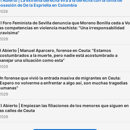
l Abierto | La extrema derecha vira a la derecha con la toma de
osesión de De la Espriella en Colombia
2026
l Foro Feminista de Sevilla denuncia que Moreno Bonilla ceda a V
las competencias en violencia machista: "Una irresponsabilidad
gravísima"
 2026
l Abierto | Manuel Aparcero, forense en Ceuta: "Estamos
costumbrados a la muerte, pero nadie está acostumbrado a
anejar una situación como esta"
 2026
n forense que vivió la entrada masiva de migrantes en Ceuta:
Espero no volverme a enfrentar a algo así, son muchas tragedias
humanas"
 2026
El Abierto | Empiezan las filiaciones de los menores que siguen en
las calles de Ceuta
 2026