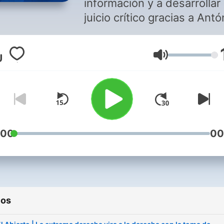
información y a desarrollar
juicio crítico gracias a Antó
Losada, Mariola Urrea,
Eduardo Madina o José Ma
Volumen
Lasalle, entre otros. La
reflexión y la crítica a carg
los mejores analistas. En
directo en Hoy por Hoy de
lunes a viernes a las 8:30 y
cualquier hora si te suscrib
:00
00
ios