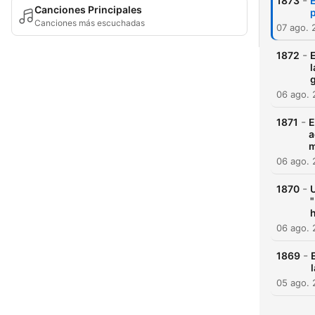
-
1873
E
Canciones Principales
p
Canciones más escuchadas
07 ago. 
-
1872
E
06 ago.
-
1871
E
a
m
06 ago.
-
1870
U
"
06 ago.
-
1869
05 ago.