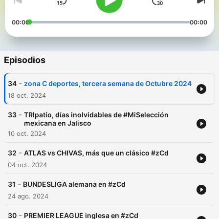
00:00
00:00
Episodios
-
34
zona C deportes, tercera semana de Octubre 2024
18 oct. 2024
-
33
TRIpatío, días inolvidables de #MiSelección
mexicana en Jalisco
10 oct. 2024
-
32
ATLAS vs CHIVAS, más que un clásico #zCd
04 oct. 2024
-
31
BUNDESLIGA alemana en #zCd
24 ago. 2024
-
30
PREMIER LEAGUE inglesa en #zCd