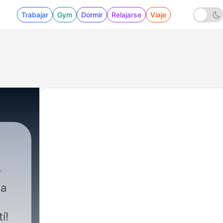
Trabajar
Gym
Dormir
Relajarse
Viaje
 a
í!