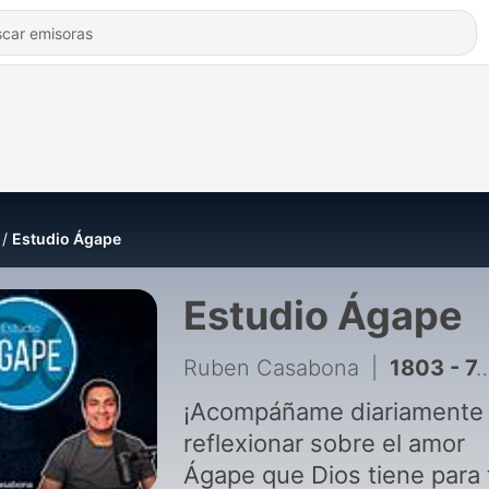
Estudio Ágape
Estudio Ágape
Ruben Casabona
|
1803 - 7.6 Lealtad Suprema, Adoración en medio de la guerra
¡Acompáñame diariamente
reflexionar sobre el amor
Ágape que Dios tiene para t