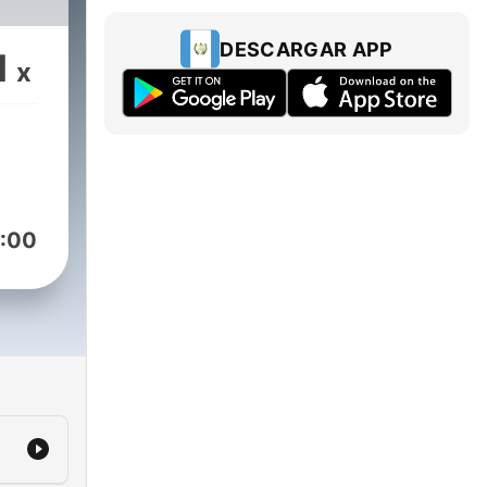
DESCARGAR APP
1
x
:00