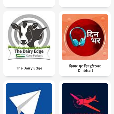
दिनभर: पूरा दिन,पूरी ख़बर
The Dairy Edge
(Dinbhar)