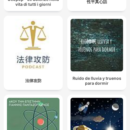
性平真心話
vita di tutti i giorni
Ruido de lluvia y truenos
法律攻防
para dormir