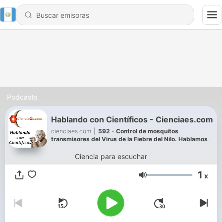
Podcasts
Hablando con Científicos - Cienciaes.com
cienciaes.com
|
592 - Control de mosquitos
transmisores del Virus de la Fiebre del Nilo. Hablamos
con Rubén Bueno
Ciencia para escuchar
1
x
Volumen