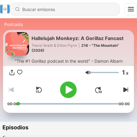
Podcasts
Hallelujah Monkeyz: A Gorillaz Fancast
Trevor Ikrath & Dillon Flynn
|
216 - "The Mountain"
(2026)
"The #1 Gorillaz podcast in the world" - Damon Albarn
1
x
Volumen
00:00
00:00
Episodios