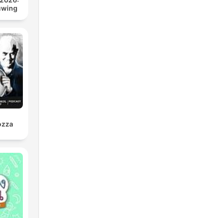
uwing
rozza