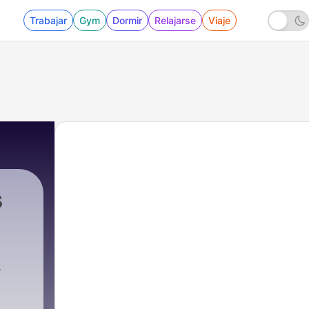
Trabajar
Gym
Dormir
Relajarse
Viaje
s
häfer
|
207 - HKP207 Wenn Heimkino-Tipps komplet