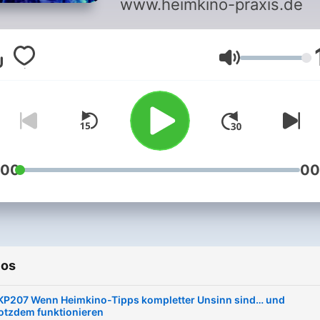
www.heimkino-praxis.de
Volumen
:00
00
ios
KP207 Wenn Heimkino-Tipps kompletter Unsinn sind… und
rotzdem funktionieren