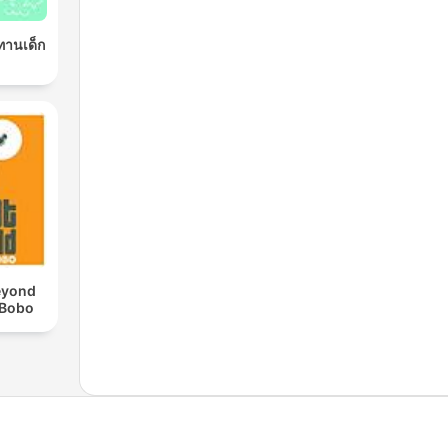
ิทานเด็ก
eyond
 Bobo