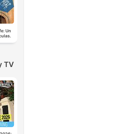
fe: Un
culas.
y TV
 2026: