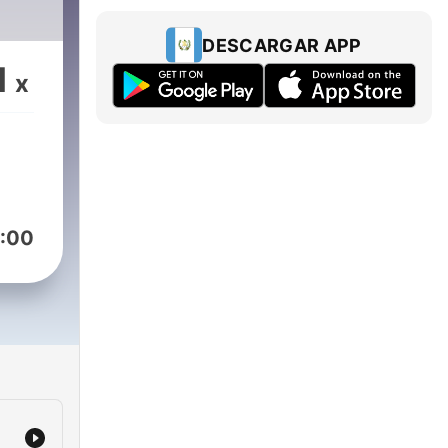
DESCARGAR APP
1
x
:00