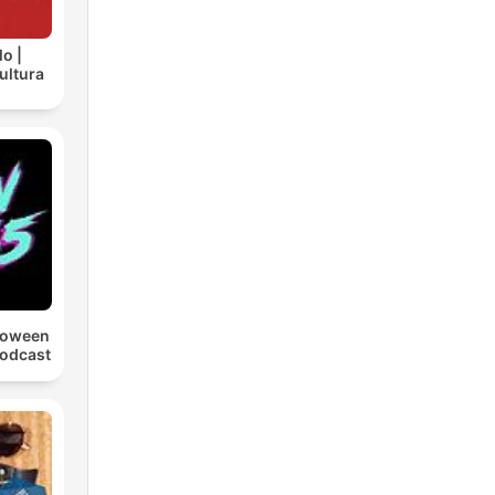
lo |
cultura
loween
Podcast