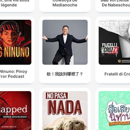
légende
Medianoche
De Nabescho
Ninuno: Pinoy
欸！我說到哪裡了？
Fratelli di C
rror Podcast