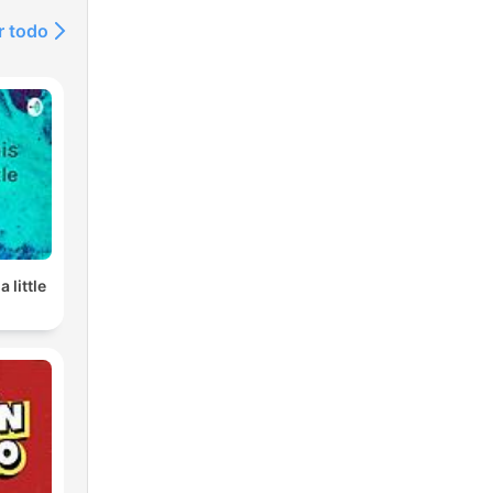
r todo
a little