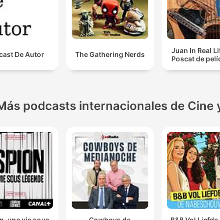
Juan In Real Li
cast De Autor
The Gathering Nerds
Poscat de pelí
Más podcasts internacionales de Cine 
n, une vie sous
Cowboys de
B&B Vol Liefde