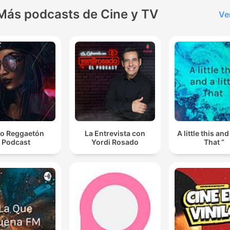
Más podcasts de Cine y TV
Ve
o Reggaetón
La Entrevista con
A little this and 
Podcast
Yordi Rosado
That “