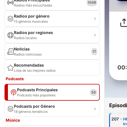
1049
Radios más escuchadas
Radios por género
15 géneros musicales
Radios por regiones
Radios locales
Noticias
17
Radios noticiosas
Recomendadas
00
Lista de las mejores radios
Podcasts
Podcasts Principales
50
Podcasts más populares
Episod
Podcasts por Género
18 géneros temáticos
-
207
H
Música
t