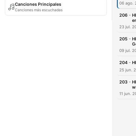
06 ago.
Canciones Principales
Canciones más escuchadas
-
206
H
e
23 jul. 
-
205
H
G
09 jul. 
-
204
H
25 jun. 
-
203
H
w
11 jun. 