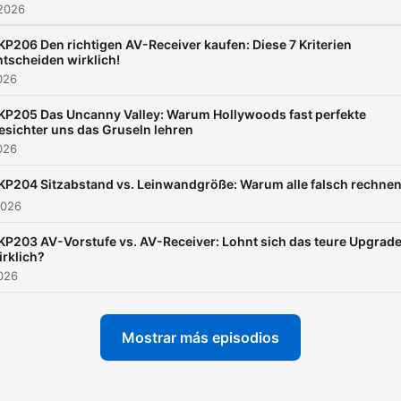
 2026
KP206 Den richtigen AV-Receiver kaufen: Diese 7 Kriterien
ntscheiden wirklich!
2026
KP205 Das Uncanny Valley: Warum Hollywoods fast perfekte
esichter uns das Gruseln lehren
2026
KP204 Sitzabstand vs. Leinwandgröße: Warum alle falsch rechne
2026
KP203 AV-Vorstufe vs. AV-Receiver: Lohnt sich das teure Upgrad
irklich?
2026
Mostrar más episodios