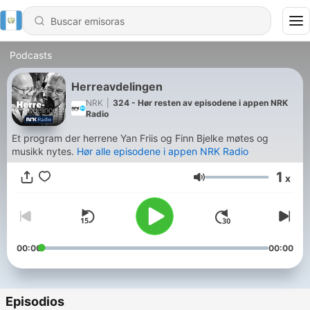
Podcasts
Herreavdelingen
NRK
|
324 - Hør resten av episodene i appen NRK
Radio
Et program der herrene Yan Friis og Finn Bjelke møtes og
musikk nytes.
Hør alle episodene i appen NRK Radio
1
x
Volumen
00:00
00:00
Episodios