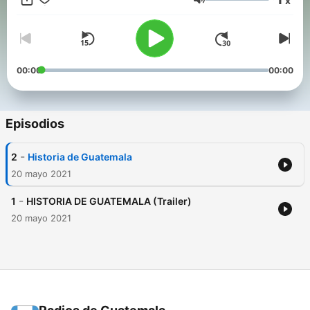
x
mantenido el control: corrupción, asesinatos, genocidio y
Volumen
pactos de impunidad.
00:00
00:00
Episodios
-
2
Historia de Guatemala
20 mayo 2021
-
1
HISTORIA DE GUATEMALA (Trailer)
20 mayo 2021