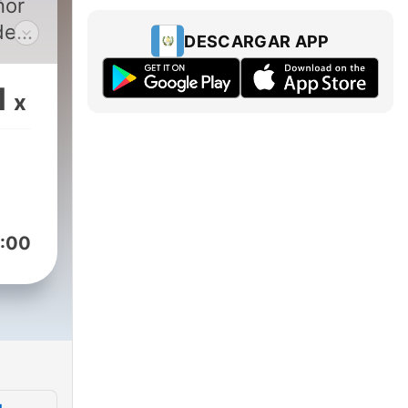
ñor
de
DESCARGAR APP
Cada
1
x
:00