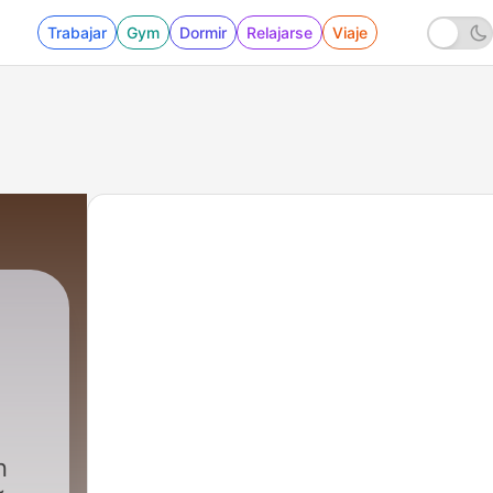
Trabajar
Gym
Dormir
Relajarse
Viaje
n