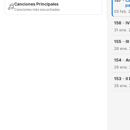
-
157
Ca
Canciones Principales
p
Canciones más escuchadas
03 feb. 
-
156
IV
31 ene. 
-
155
II
28 ene. 
-
154
An
28 ene. 
-
153
II
28 ene. 