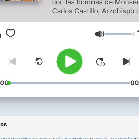
con las homilías de Monse
Lima
Carlos Castillo, Arzobispo 
Lima y Primado del Perú. 
semana publicaremos un
Volumen
nuevo sermón.
:00
00
ios