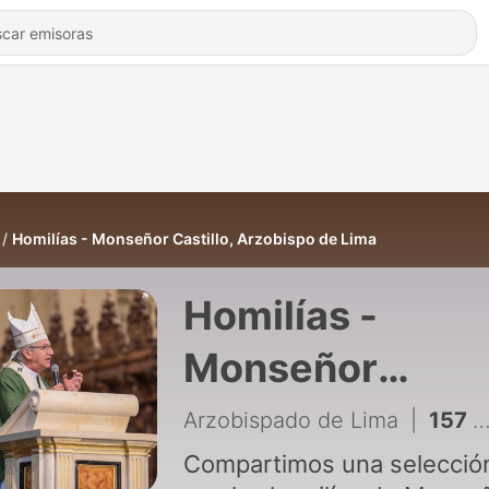
Homilías - Monseñor Castillo, Arzobispo de Lima
Homilías -
Monseñor
Castillo,
Arzobispado de Lima
|
157 - Cardenal Castillo en Roma: León XIV traduce la misión al corazón del papado
Arzobispo de
Compartimos una selecció