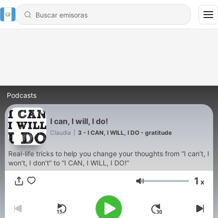
Podcasts
I can, I will, I do!
Claudia
|
3 - I CAN, I WILL, I DO - gratitude
Real-life tricks to help you change your thoughts from “I can’t, I
won’t, I don’t” to “I CAN, I WILL, I DO!”
1
x
Volumen