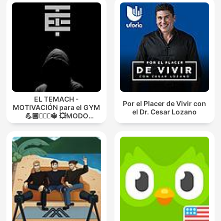
EL TEMACH -
Por el Placer de Vivir con
MOTIVACIÓN para el GYM
el Dr. Cesar Lozano
💪🏼🏋🏻‍♀🔱 💥MODO
GUERRA💥