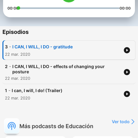
00:00
00:00
Episodios
-
3
I CAN, I WILL, I DO - gratitude
22 mar. 2020
-
2
I CAN, I WILL, I DO - effects of changing your
posture
22 mar. 2020
-
1
I can, I will, I do! (Trailer)
22 mar. 2020
Ver todo
Más podcasts de Educación