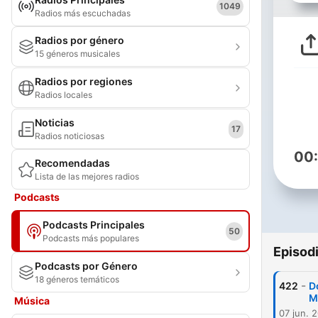
1049
Radios más escuchadas
Radios por género
15 géneros musicales
Radios por regiones
Radios locales
Noticias
17
Radios noticiosas
00
Recomendadas
Lista de las mejores radios
Podcasts
Podcasts Principales
50
Podcasts más populares
Episod
Podcasts por Género
18 géneros temáticos
-
422
D
M
Música
07 jun. 