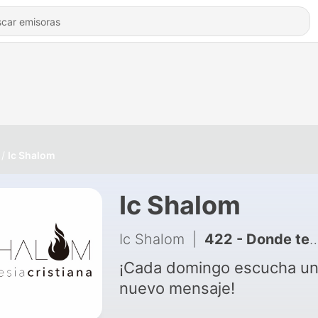
Ic Shalom
Ic Shalom
Ic Shalom
|
422 - Donde terminan mis fuerzas, comienzan las de Dios. Ps - Alejandra Mora
¡Cada domingo escucha u
nuevo mensaje!