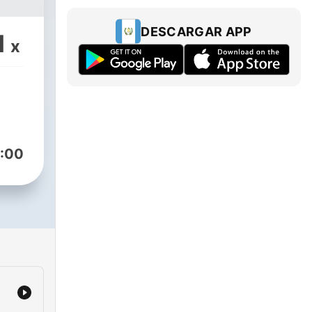
DESCARGAR APP
1
x
:00