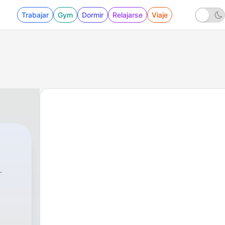
Trabajar
Gym
Dormir
Relajarse
Viaje
n