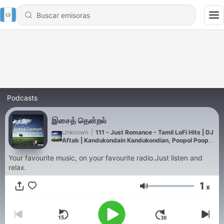
Podcasts
இசைத் தென்றல்
Unknown
|
111 - Just Romance - Tamil LoFi Hits | DJ
Aftab | Kandukondain Kandukondian, Poopol Poopol,
Kaathellam
Your favourite music, on your favourite radio.Just listen and
relax.
1
x
Volumen