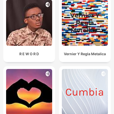
R E W O R D
Vernier Y Regla Metalica