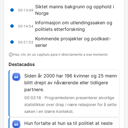
Siktet manns bakgrunn og opphold i
00:13:49
Norge
Informasjon om utlendingssaken og
00:14:54
politiets etterforskning
Kommende prosjekter og podkast-
00:21:52
serier
Haz clic en un capítulo para ir directamente a ese momento
Destacados
Siden år 2000 har 196 kvinner og 25 menn
blitt drept av nåværende eller tidligere
partnere.
00:02:18 · Programlederen presenterer alvorlige
statistikker over drap i nære relasjoner for å sette
saken i en større kontekst.
Hun fortalte at hun sa til politiet at neste