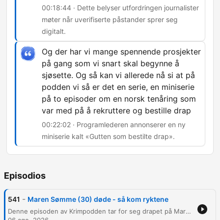
00:18:44 · Dette belyser utfordringen journalister
møter når uverifiserte påstander sprer seg
digitalt.
Og der har vi mange spennende prosjekter
på gang som vi snart skal begynne å
sjøsette. Og så kan vi allerede nå si at på
podden vi så er det en serie, en miniserie
på to episoder om en norsk tenåring som
var med på å rekruttere og bestille drap
00:22:02 · Programlederen annonserer en ny
miniserie kalt «Gutten som bestilte drap».
Episodios
-
541
Maren Sømme (30) døde - så kom ryktene
Denne episoden av Krimpodden tar for seg drapet på Maren Sømme på Jæren, der kjæresten er siktet. Programlederne diskuterer den siktedes voldelige historikk, politiets håndtering av tidligere anmeldelser og de utfordrende beviskravene i partnervoldssaker. Videre diskuteres etterforskningen med fokus på utfordringer knyttet til rykter og usanne påstander i sosiale medier. Episoden belyser viktigheten av rettssikkerhet og pressetiske hensyn, samt annonserer kommende podkast-serier.