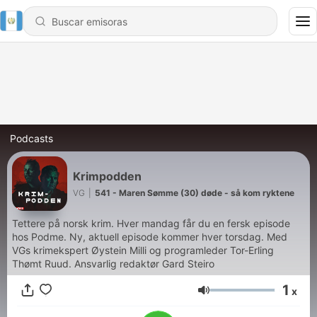
Podcasts
Krimpodden
VG
|
541 - Maren Sømme (30) døde - så kom ryktene
Tettere på norsk krim. Hver mandag får du en fersk episode
hos Podme. Ny, aktuell episode kommer hver torsdag. Med
VGs krimekspert Øystein Milli og programleder Tor-Erling
Thømt Ruud. Ansvarlig redaktør Gard Steiro
1
x
Volumen