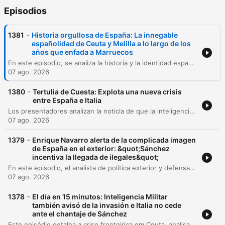
Episodios
-
1381
Historia orgullosa de España: La innegable
españolidad de Ceuta y Melilla a lo largo de los
años que enfada a Marruecos
En este episodio, se analiza la historia y la identidad española de Ceuta y Melilla frente a las reclamaciones de Marruecos. Se repasa su pasado desde la conexión con Roma y Portugal hasta su integración en la corona de Castilla. Asimismo, se detallan las pretensiones sobre estas ciudades, desde los asedios del siglo XVII hasta la reclamación ante la ONU en 1975, abordando también el impacto de la Marcha Verde en el Sáhara español.
07 ago. 2026
-
1380
Tertulia de Cuesta: Explota una nueva crisis
entre España e Italia
Los presentadores analizan la noticia de que la inteligencia militar advirtió al gobierno sobre un posible asalto a Ceuta días antes de su ocurrencia, criticando la supuesta inacción y negligencia política ante las alertas. Asimismo, se debate la crisis migratoria en las fronteras españolas y el conflicto diplomático con Italia, señalando una gestión que prioriza el relato político sobre la seguridad nacional. El episodio también aborda la debilidad de la imagen internacional de España tras los incidentes fronterizos y concluye con una sección dedicada a la salud cardiovascular y el control del colesterol.
07 ago. 2026
-
1379
Enrique Navarro alerta de la complicada imagen
de España en el exterior: &quot;Sánchez
incentiva la llegada de ilegales&quot;
En este episodio, el analista de política exterior y defensa Enrique Navarro analiza la crisis fronteriza en Ceuta y la gestión gubernamental del asunto. La conversación aborda la percepción internacional de España ante los recientes incidentes migratorios, evaluando si las políticas actuales actúan como un incentivo para la entrada ilegal y cómo esto afecta la fiabilidad del país como socio europeo. El debate se extiende hacia la geopolítica global, comparando la situación española con la frontera entre Estados Unidos y México, y analizando la postura de figuras como Donald Trump respecto a la soberanía de las fronteras y los intereses estratégicos con Marruecos.
07 ago. 2026
-
1378
El día en 15 minutos: Inteligencia Militar
también avisó de la invasión e Italia no cede
ante el chantaje de Sánchez
Este episódio detalha a crise fronteiriça em Ceuta, analisando o conflito diplomático entre Espanha e Itália, as críticas do Departamento de Estado dos EUA à gestão espanhola e as controvérsias sobre avisos prévios de inteligência militar. O programa explora também a resistência das comunidades autónomas ao reparto de menores e a situação humanitária na região. Além da crise em Ceuta, o episódio aborda a agenda governamental, a incerteza sobre uma visita do Rei à cidade e escândalos de corrupção envolvendo o PSOE. São discutidas ainda investigações sobre vazamentos de informações, conflitos políticos com Isabel Díaz Ayuso e um resumo das principais notícias nacionais e internacionais.