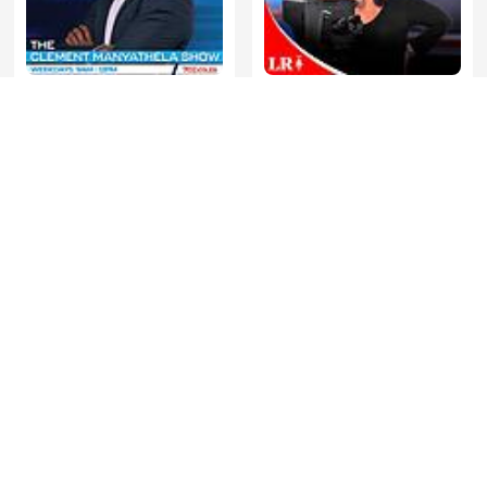
The Clement Manyathela
La Republica - Sin guion
Show
SONDHI TALK
Cevheri Güven