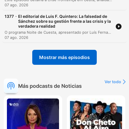
07 ago. 2026
-
1377
El editorial de Luis F. Quintero: La falsedad de
Sánchez sobre su gestión frente a las crisis y la
verdadera realidad
O programa Noite de Cuesta, apresentado por Luís Fernando Quintero, realiza uma análise crítica da gestão do governo de Pedro Sánchez na Espanha. O episódio aborda a crise migratória em Ceuta, questionando a soberania nacional e a eficácia das respostas governamentais diante da entrada massiva de pessoas nas fronteiras. A discussão expande-se para temas como a segurança energética, o impacto de políticas econômicas no setor imobiliário e industrial, e a manutenção de infraestruturas ferroviárias. O apresentador critica a política externa espanhola, as mudanças institucionais e o que descreve como um enfraquecimento do Estado de Direito e da autonomia das instituições democráticas.
07 ago. 2026
Mostrar más episodios
Ver todo
Más podcasts de Noticias